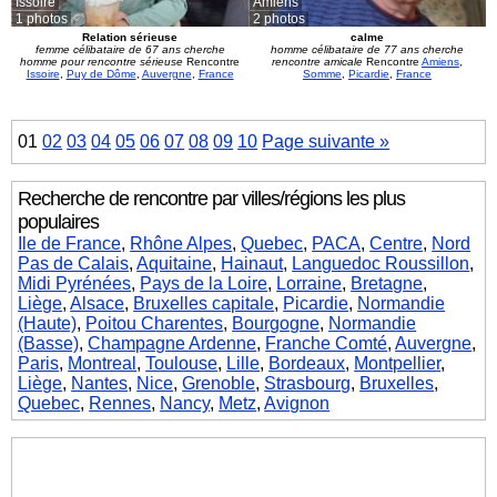
Issoire
Amiens
1 photos
2 photos
Relation sérieuse
calme
femme célibataire de 67 ans cherche
homme célibataire de 77 ans cherche
homme pour rencontre sérieuse
Rencontre
rencontre amicale
Rencontre
Amiens
,
Issoire
,
Puy de Dôme
,
Auvergne
,
France
Somme
,
Picardie
,
France
01
02
03
04
05
06
07
08
09
10
Page suivante »
Recherche de rencontre par villes/régions les plus
populaires
Ile de France
,
Rhône Alpes
,
Quebec
,
PACA
,
Centre
,
Nord
Pas de Calais
,
Aquitaine
,
Hainaut
,
Languedoc Roussillon
,
Midi Pyrénées
,
Pays de la Loire
,
Lorraine
,
Bretagne
,
Liège
,
Alsace
,
Bruxelles capitale
,
Picardie
,
Normandie
(Haute)
,
Poitou Charentes
,
Bourgogne
,
Normandie
(Basse)
,
Champagne Ardenne
,
Franche Comté
,
Auvergne
,
Paris
,
Montreal
,
Toulouse
,
Lille
,
Bordeaux
,
Montpellier
,
Liège
,
Nantes
,
Nice
,
Grenoble
,
Strasbourg
,
Bruxelles
,
Quebec
,
Rennes
,
Nancy
,
Metz
,
Avignon