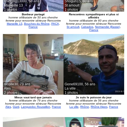
TheKing13000,
50 ans
Shogun15,
60 ans
Marseille 13
St arnoult
1 photos
1 photos
Bonheur partagé
Rencontres sympathiques et plus si
homme célibataire de 50 ans cherche
affinités
femme pour rencontre sérieuse
Rencontre
homme célibataire de 60 ans cherche
Marseille 13
,
Bouches du Rhône
,
PACA
,
femme pour rencontre sérieuse
Rencontre
France
St arnoult
,
Calvados
,
Normandie (Basse)
,
France
nicolle30,
79 ans
Gone69100,
56 ans
Ales
La ville
2 photos
1 photos
Mieux vaut tard que jamais
Je suis le poisson du jour
femme célibataire de 79 ans cherche
homme célibataire de 56 ans cherche
homme pour rencontre sérieuse
Rencontre
femme pour rencontre sérieuse
Rencontre
Ales
,
Gard
,
Languedoc Roussillon
,
France
La ville
,
Rhône
,
Rhône Alpes
,
France