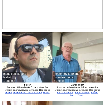
mehdiiigh,
51 ans
Personne74,
80 ans
Rabat
Evian les bains
1 photos
2 photos
belier
Carpe Diem
homme célibataire de 51 ans cherche
homme célibataire de 80 ans cherche
femme pour rencontre sérieuse
Rencontre
femme pour rencontre sérieuse
Rencontre
Rabat
,
Rabat-Sale-Zemmour-Zaer
,
Maroc
Evian les bains
,
Haute Savoie
,
Rhône
Alpes
,
France