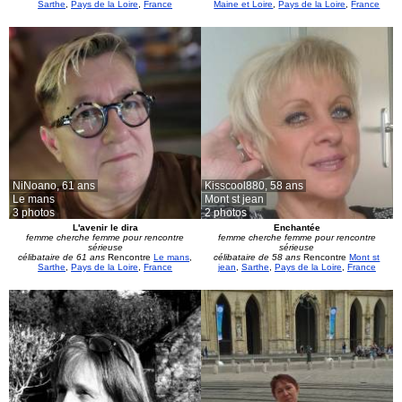
Sarthe
,
Pays de la Loire
,
France
Maine et Loire
,
Pays de la Loire
,
France
NiNoano,
61 ans
Kisscool880,
58 ans
Le mans
Mont st jean
3 photos
2 photos
L'avenir le dira
Enchantée
femme cherche femme pour rencontre
femme cherche femme pour rencontre
sérieuse
sérieuse
célibataire de 61 ans
Rencontre
Le mans
,
célibataire de 58 ans
Rencontre
Mont st
Sarthe
,
Pays de la Loire
,
France
jean
,
Sarthe
,
Pays de la Loire
,
France