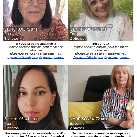
Layla64000,
72 ans
Camille52983,
56 ans
Pau
Pau
1 photos
2 photos
À vous la petite anglaise :)
Du sérieux
femme cherche homme pour rencontre
femme cherche homme pour rencontre
sérieuse
sérieuse
célibataire de 72 ans
Rencontre
Pau
,
célibataire de 56 ans
Rencontre
Pau
,
Pyrénées Atlantiques
,
Aquitaine
,
France
Pyrénées Atlantiques
,
Aquitaine
,
France
Sincere_06,
41 ans
MADDISON64,
72 ans
Pau
Bayonne
2 photos
2 photos
Personne pas sérieuse s'abstenir et d'un
Recherche un homme de mon age pour
certain âge 55 et plus je ne répondrai
rencontre amicale ou plus si altérité voir