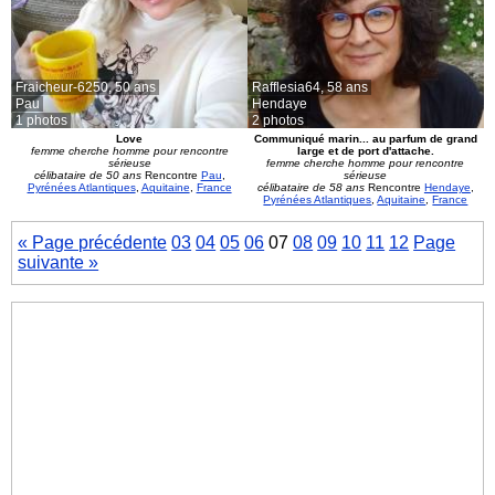
Fraicheur-6250,
50 ans
Rafflesia64,
58 ans
Pau
Hendaye
1 photos
2 photos
Love
Communiqué marin... au parfum de grand
femme cherche homme pour rencontre
large et de port d'attache.
sérieuse
femme cherche homme pour rencontre
célibataire de 50 ans
Rencontre
Pau
,
sérieuse
Pyrénées Atlantiques
,
Aquitaine
,
France
célibataire de 58 ans
Rencontre
Hendaye
,
Pyrénées Atlantiques
,
Aquitaine
,
France
« Page précédente
03
04
05
06
07
08
09
10
11
12
Page
suivante »