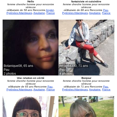
Hello
fantaisiste et cuisinière
femme cherche homme pour rencontre
femme cherche homme pour rencontre
sérieuse
sérieuse
célibataire de 58 ans
Rencontre
Anglet
,
célibataire de 88 ans
Rencontre
Pau
,
Pyrénées Atlantiques
,
Aquitaine
,
France
Pyrénées Atlantiques
,
Aquitaine
,
France
Botanique08,
65 ans
nilrag64330,
71 ans
Pau
Pau
2 photos
4 photos
Une relation en vérité
Bonjour
femme cherche homme pour rencontre
femme cherche homme pour rencontre
sérieuse
sérieuse
célibataire de 65 ans
Rencontre
Pau
,
célibataire de 71 ans
Rencontre
Pau
,
Pyrénées Atlantiques
,
Aquitaine
,
France
Pyrénées Atlantiques
,
Aquitaine
,
France