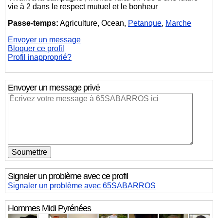
vie à 2 dans le respect mutuel et le bonheur
Passe-temps:
Agriculture, Ocean,
Petanque
,
Marche
Envoyer un message
Bloquer ce profil
Profil inapproprié?
Envoyer un message privé
Signaler un problème avec ce profil
Signaler un problème avec 65SABARROS
Hommes
Midi Pyrénées