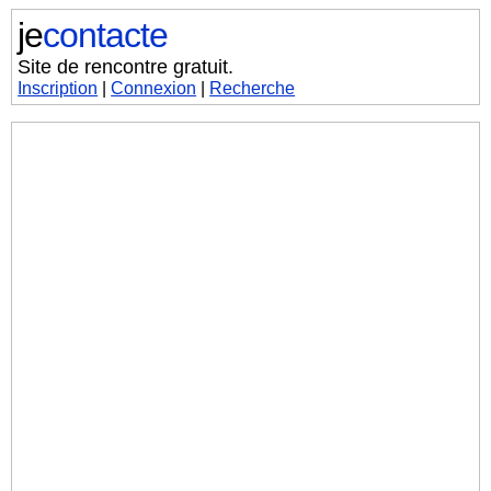
je
contacte
Site de rencontre gratuit.
Inscription
|
Connexion
|
Recherche