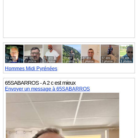
61 ans
61 ans
61 ans
53 ans
47 ans
67 ans
78 ans
1 photos
2 photos
2 photos
1 photos
2 photos
3 photos
1 photos
Hommes
Midi Pyrénées
65SABARROS - A 2 c est mieux
Envoyer un message à 65SABARROS