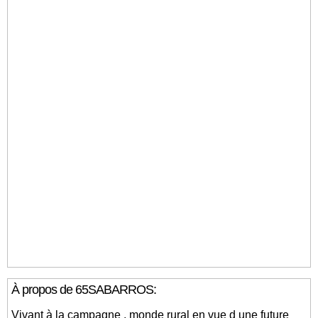
À propos de 65SABARROS:
Vivant à la campagne , monde rural en vue d une future