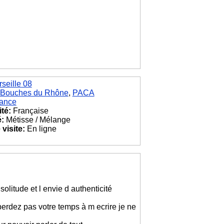
seille 08
Bouches du Rhône
,
PACA
ance
ité:
Française
é:
Métisse / Mélange
visite:
En ligne
litude et l envie d authenticité
 perdez pas votre temps à m ecrire je ne