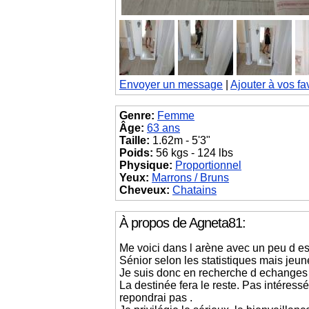
Envoyer un message
|
Ajouter à vos fa
Genre:
Femme
Âge:
63 ans
Taille:
1.62m - 5'3"
Poids:
56 kgs - 124 lbs
Physique:
Proportionnel
Yeux:
Marrons / Bruns
Cheveux:
Chatains
À propos de Agneta81:
Me voici dans l arène avec un peu d es
Sénior selon les statistiques mais jeun
Je suis donc en recherche d echanges r
La destinée fera le reste. Pas intéress
repondrai pas .