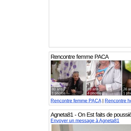
Rencontre femme
PACA
80 ans
78 ans
76 a
1 photos
4 photos
1 ph
Rencontre femme
PACA
|
Rencontre 
Agneta81 - On Est faits de poussiè
Envoyer un message à Agneta81