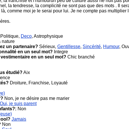
ce, la franchise et l'humourun peu de culture aussi ne nuit pas po
el, la tendresse, la complicité ne sont pas que des mots . Il se
s là, comme moi je le serai pour lui. Je ne compte pas multiplier
ères.
 Politique,
Deco
, Astrophysique
 nature
ez un partenaire?
Sérieux,
Gentillesse
,
Sincérité
,
Humour
, Ouv
onnalité en un seul mot?
Integre
 vestimentaire en un seul mot?
Chic branché
ous étudié?
Aix
cence
tés?
Droiture, Franchise, Loyauté
ve)
r?
Non, je ne désire pas me marier
Oui, je suis parent
nfants?:
Non
(euse)
cool?
Jamais
?
Non