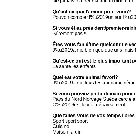
Ne jamais tomber malade et mourir en
Qu'est-ce que l'amour pour vous?
Pouvoir compter l%u2019un sur l%u201
Si vous étiez président/premier-mini
Sûrement pas!!!!
Êtes-vous fan d'une quelconque ved
J%u2019aime bien quelque uns mais 
Qu'est-ce qui est le plus important 
La santé les enfants
Quel est votre animal favori?
J%u2019aime tous les animaux mêmes 
Si vous pouviez partir demain pour 
Pays du Nord Norvège Suède cercle a
C%u2019est le vrai dépaysement
Que faites-vous de vos temps libres
Sport sport sport
Cuisine
Maison jardin