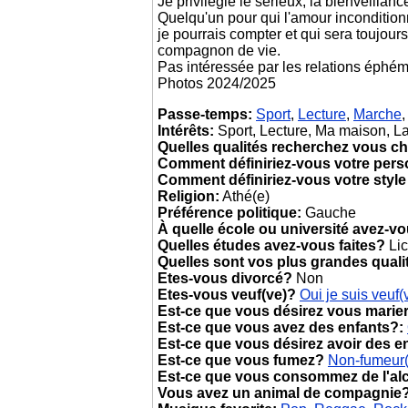
Je privilégie le sérieux, la bienveillan
Quelqu'un pour qui l'amour inconditionn
je pourrais compter et qui sera toujour
compagnon de vie.
Pas intéressée par les relations éphém
Photos 2024/2025
Passe-temps:
Sport
,
Lecture
,
Marche
,
Intérêts:
Sport, Lecture, Ma maison, La
Quelles qualités recherchez vous ch
Comment définiriez-vous votre pers
Comment définiriez-vous votre style
Religion:
Athé(e)
Préférence politique:
Gauche
À quelle école ou université avez-v
Quelles études avez-vous faites?
Li
Quelles sont vos plus grandes quali
Etes-vous divorcé?
Non
Etes-vous veuf(ve)?
Oui je suis veuf(
Est-ce que vous désirez vous marie
Est-ce que vous avez des enfants?:
Est-ce que vous désirez avoir des e
Est-ce que vous fumez?
Non-fumeur
Est-ce que vous consommez de l'al
Vous avez un animal de compagnie