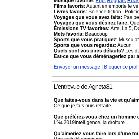
Musique favorite:
Pop
,
Reggae
,
Rock
Films favoris:
Autant en emporté le ve
Livres favoris:
Science-fiction , Polici
Voyages que vous avez faits:
Pas be
Voyages que vous désirez faire:
Que
Émissions TV favorites:
Arte, La 5, D
Mets favoris:
Beaucoup
Sports que vous pratiquez:
Musculati
Sports que vous regardez:
Aucun
Quels sont vos pires défauts?
Les dé
Est-ce que vous déménageriez par
Envoyer un message
|
Bloquer ce profi
L'entrevue de Agneta81
Que faites-vous dans la vie et qu'aim
Ce que je fais puis retraite
Que préférez-vous chez un homme
L%u2019intelligence, la droiture
Qu'aimeriez-vous faire lors d'une t