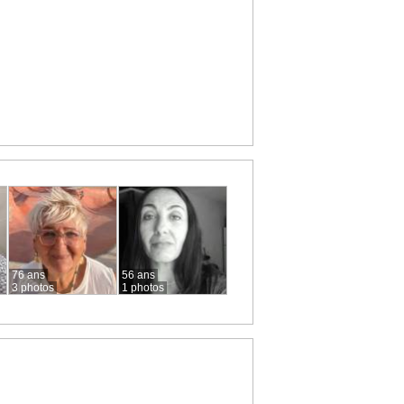
76 ans
56 ans
3 photos
1 photos