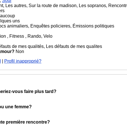
,
Soul
nt, Les autres, Sur la route de madison, Les sopranos, Rencont
ers
aucoup
lques uns
ocs animaliers, Enquêtes policieres, Émissions politiques
on , Fitness , Rando, Velo
fauts de mes qualités, Les défauts de mes qualites
 amour?
Non
l
|
Profil inapproprié?
eriez-vous faire plus tard?
 ou une femme?
oute première rencontre?