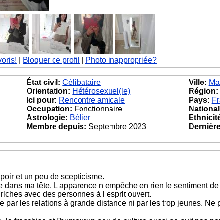
voris!
|
Bloquer ce profil
|
Photo inappropriée?
État civil:
Célibataire
Ville:
Mar
Orientation:
Hétérosexuel(le)
Région:
Ici pour:
Rencontre amicale
Pays:
Fr
Occupation:
Fonctionnaire
National
Astrologie:
Bélier
Ethnicit
Membre depuis:
Septembre 2023
Dernière 
poir et un peu de scepticisme.
e dans ma tête. L apparence n empêche en rien le sentiment de so
iches avec des personnes à l esprit ouvert.
ée par les relations à grande distance ni par les trop jeunes. Ne