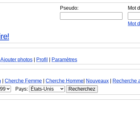
Pseudo:
Mot d
Mot 
re!
|
Ajouter photos
|
Profil
|
Paramètres
h
|
Cherche Femme
|
Cherche Homme
|
Nouveaux
|
Recherche 
Pays: