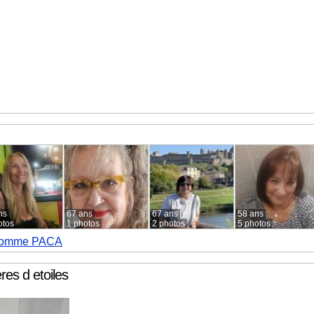
ns
67 ans
67 ans
58 ans
otos
1 photos
2 photos
5 photos
homme PACA
res d etoiles