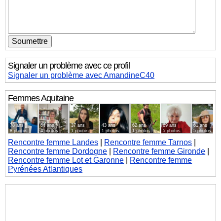
Signaler un problème avec ce profil
Signaler un problème avec AmandineC40
Femmes
Aquitaine
78 ans
64 ans
37 ans
43 ans
62 ans
69 ans
61 ans
8 photos
4 photos
1 photos
1 photos
1 photos
5 photos
5 photos
Rencontre femme Landes
|
Rencontre femme Tarnos
|
Rencontre femme Dordogne
|
Rencontre femme Gironde
|
Rencontre femme Lot et Garonne
|
Rencontre femme
Pyrénées Atlantiques