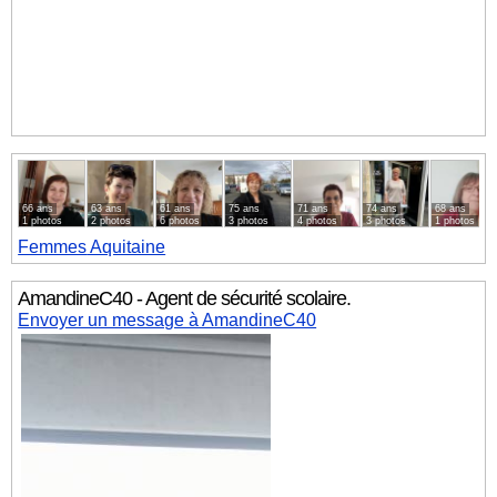
66 ans
63 ans
61 ans
75 ans
71 ans
74 ans
68 ans
1 photos
2 photos
6 photos
3 photos
4 photos
3 photos
1 photos
Femmes
Aquitaine
AmandineC40 - Agent de sécurité scolaire.
Envoyer un message à AmandineC40