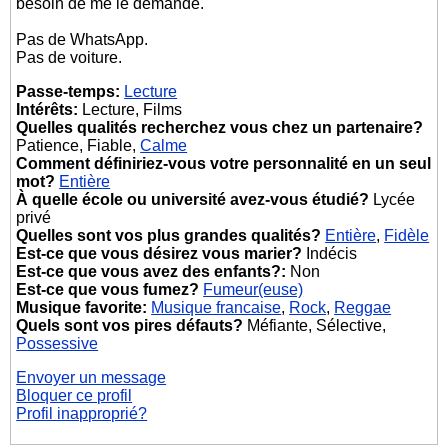
besoin de me le demandé.
Pas de WhatsApp.
Pas de voiture.
Passe-temps:
Lecture
Intérêts:
Lecture, Films
Quelles qualités recherchez vous chez un partenaire?
Patience, Fiable,
Calme
Comment définiriez-vous votre personnalité en un seul
mot?
Entière
À quelle école ou université avez-vous étudié?
Lycée
privé
Quelles sont vos plus grandes qualités?
Entière
,
Fidèle
Est-ce que vous désirez vous marier?
Indécis
Est-ce que vous avez des enfants?:
Non
Est-ce que vous fumez?
Fumeur(euse)
Musique favorite:
Musique francaise
,
Rock
,
Reggae
Quels sont vos pires défauts?
Méfiante, Sélective,
Possessive
Envoyer un message
Bloquer ce profil
Profil inapproprié?