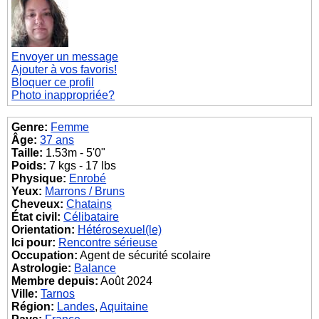
Envoyer un message
Ajouter à vos favoris!
Bloquer ce profil
Photo inappropriée?
Genre:
Femme
Âge:
37 ans
Taille:
1.53m - 5'0"
Poids:
7 kgs - 17 lbs
Physique:
Enrobé
Yeux:
Marrons / Bruns
Cheveux:
Chatains
État civil:
Célibataire
Orientation:
Hétérosexuel(le)
Ici pour:
Rencontre sérieuse
Occupation:
Agent de sécurité scolaire
Astrologie:
Balance
Membre depuis:
Août 2024
Ville:
Tarnos
Région:
Landes
,
Aquitaine