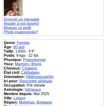
Envoyer un message
Ajouter à vos favoris!
Bloquer ce profil
Photo inappropriée?
Genre:
Femme
Âge:
60 ans
Taille:
1.63m - 5'4"
Poids:
9 kgs - 22 lbs
Physique:
Proportionnel
Yeux:
Marrons / Bruns
Cheveux:
Chatains
État civil:
Célibataire
Orientation:
Hétérosexuel(le)
Ici pour:
Rencontre sérieuse
Occupation:
Pré retraite
Astrologie:
Gémeaux
Membre depuis:
Mai 2025
Ville:
Lorient
Région:
Morbihan
,
Bretagne