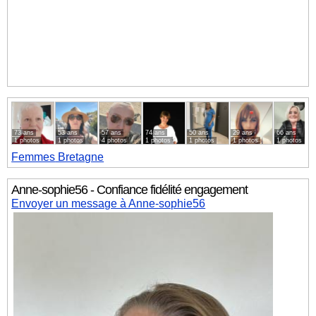
73 ans
53 ans
57 ans
74 ans
50 ans
29 ans
66 ans
1 photos
1 photos
4 photos
1 photos
1 photos
1 photos
1 photos
Femmes
Bretagne
Anne-sophie56 - Confiance fidélité engagement
Envoyer un message à Anne-sophie56