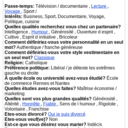
Passe-temps:
Télévision / documentaire ,
Lecture
,
Voyage
, Sport /
Intérêts:
Business, Sport, Documentaire, Voyage,
Politique, cuisine
Quelles qualités recherchez vous chez un partenaire?
Intelligence ,
Humour
, Générosité , Ouverture d esprit ,
Cultive , Esprit d initiative , Bricoleur
Comment définiriez-vous votre personnalité en un seul
mot?
Authentique / franche généreuse
Comment définiriez-vous votre style vestimentaire en
un seul mot?
Classique
Religion:
Catholique
Préférence politique:
Libéral / je déteste les extrêmes
gauche ou droite
À quelle école ou université avez-vous étudié?
École
de commerce Rennes et Nantes
Quelles études avez-vous faites?
Maîtrise économie /
marketing
Quelles sont vos plus grandes qualités?
Générosité ,
Altérité ,
Honnête
,
Fiable
, Sens de l humour , Rigolote ,
Volontaire , Franchise
Etes-vous divorcé?
Oui je suis divorcé
Etes-vous veuf(ve)?
Non
Est-ce que vous désirez vous marier?
Indécis