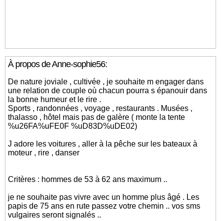
À propos de Anne-sophie56:
De nature joviale , cultivée , je souhaite m engager dans
une relation de couple où chacun pourra s épanouir dans
la bonne humeur et le rire .
Sports , randonnées , voyage , restaurants . Musées ,
thalasso , hôtel mais pas de galère ( monte la tente
%u26FA%uFE0F %uD83D%uDE02)
J adore les voitures , aller à la pêche sur les bateaux à
moteur , rire , danser
Critères : hommes de 53 à 62 ans maximum ..
je ne souhaite pas vivre avec un homme plus âgé . Les
papis de 75 ans en rute passez votre chemin .. vos sms
vulgaires seront signalés ..