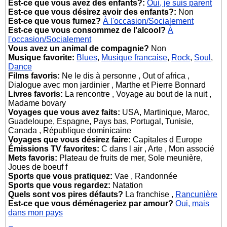
Est-ce que vous avez des enfants?:
Oui, je suis parent
Est-ce que vous désirez avoir des enfants?:
Non
Est-ce que vous fumez?
À l'occasion/Socialement
Est-ce que vous consommez de l'alcool?
À
l'occasion/Socialement
Vous avez un animal de compagnie?
Non
Musique favorite:
Blues
,
Musique francaise
,
Rock
,
Soul
,
Dance
Films favoris:
Ne le dis à personne , Out of africa ,
Dialogue avec mon jardinier , Marthe et Pierre Bonnard
Livres favoris:
La rencontre , Voyage au bout de la nuit ,
Madame bovary
Voyages que vous avez faits:
USA, Martinique, Maroc,
Guadeloupe, Espagne, Pays bas, Portugal, Tunisie,
Canada , République dominicaine
Voyages que vous désirez faire:
Capitales d Europe
Émissions TV favorites:
C dans l air , Arte , Mon associé
Mets favoris:
Plateau de fruits de mer, Sole meunière,
Joues de boeuf f
Sports que vous pratiquez:
Vae , Randonnée
Sports que vous regardez:
Natation
Quels sont vos pires défauts?
La franchise ,
Rancunière
Est-ce que vous déménageriez par amour?
Oui, mais
dans mon pays