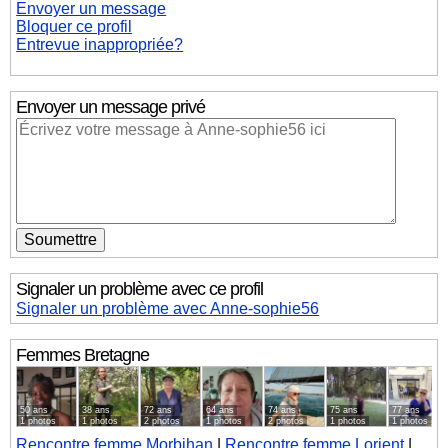
Envoyer un message
Bloquer ce profil
Entrevue inappropriée?
Envoyer un message privé
Signaler un problème avec ce profil
Signaler un problème avec Anne-sophie56
Femmes
Bretagne
50 ans
38 ans
72 ans
64 ans
74 ans
75 ans
77 ans
1 photos
1 photos
2 photos
1 photos
2 photos
1 photos
1 photos
Rencontre femme Morbihan
|
Rencontre femme Lorient
|