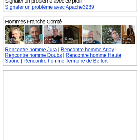
Signaler un problème avec ce profil
Signaler un problème avec Apache3239
Hommes
Franche Comté
67 ans
66 ans
50 ans
53 ans
54 ans
54 ans
67 ans
1 photos
1 photos
2 photos
1 photos
5 photos
3 photos
3 photos
Rencontre homme Jura
|
Rencontre homme Arlay
|
Rencontre homme Doubs
|
Rencontre homme Haute
Saône
|
Rencontre homme Territoire de Belfort