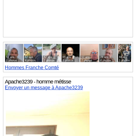
51 ans
67 ans
62 ans
65 ans
57 ans
78 ans
68 ans
1 photos
4 photos
2 photos
1 photos
2 photos
4 photos
1 photos
Hommes
Franche Comté
Apache3239 - homme métisse
Envoyer un message à Apache3239