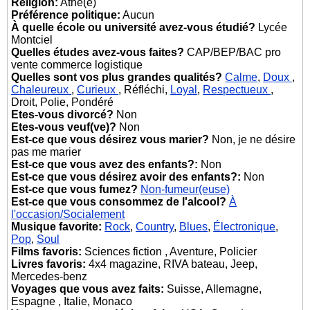
Religion:
Athé(e)
Préférence politique:
Aucun
À quelle école ou université avez-vous étudié?
Lycée
Montciel
Quelles études avez-vous faites?
CAP/BEP/BAC pro
vente commerce logistique
Quelles sont vos plus grandes qualités?
Calme
,
Doux
,
Chaleureux
,
Curieux
, Réfléchi,
Loyal
,
Respectueux
,
Droit, Polie, Pondéré
Etes-vous divorcé?
Non
Etes-vous veuf(ve)?
Non
Est-ce que vous désirez vous marier?
Non, je ne désire
pas me marier
Est-ce que vous avez des enfants?:
Non
Est-ce que vous désirez avoir des enfants?:
Non
Est-ce que vous fumez?
Non-fumeur(euse)
Est-ce que vous consommez de l'alcool?
À
l'occasion/Socialement
Musique favorite:
Rock
,
Country
,
Blues
,
Électronique
,
Pop
,
Soul
Films favoris:
Sciences fiction , Aventure, Policier
Livres favoris:
4x4 magazine, RIVA bateau, Jeep,
Mercedes-benz
Voyages que vous avez faits:
Suisse, Allemagne,
Espagne , Italie, Monaco