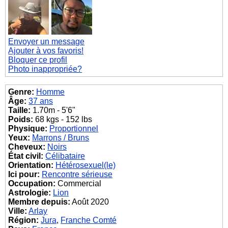
Envoyer un message
Ajouter à vos favoris!
Bloquer ce profil
Photo inappropriée?
Genre:
Homme
Âge:
37 ans
Taille:
1.70m - 5'6"
Poids:
68 kgs - 152 lbs
Physique:
Proportionnel
Yeux:
Marrons / Bruns
Cheveux:
Noirs
État civil:
Célibataire
Orientation:
Hétérosexuel(le)
Ici pour:
Rencontre sérieuse
Occupation:
Commercial
Astrologie:
Lion
Membre depuis:
Août 2020
Ville:
Arlay
Région:
Jura
,
Franche Comté