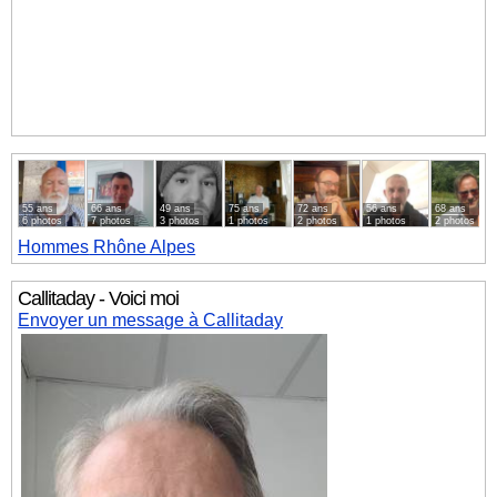
55 ans
66 ans
49 ans
75 ans
72 ans
56 ans
68 ans
6 photos
7 photos
3 photos
1 photos
2 photos
1 photos
2 photos
Hommes
Rhône Alpes
Callitaday - Voici moi
Envoyer un message à Callitaday