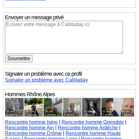
Envoyer un message privé
Signaler un problème avec ce profil
Signaler un problème avec Callitaday
Hommes
Rhône Alpes
56 ans
64 ans
58 ans
63 ans
39 ans
53 ans
66 ans
3 photos
1 photos
1 photos
4 photos
2 photos
5 photos
1 photos
Rencontre homme Isère
|
Rencontre homme Grenoble
|
Rencontre homme Ain
|
Rencontre homme Ardèche
|
Rencontre homme Drôme
|
Rencontre homme Haute
Savoie
|
Rencontre homme Loire
|
Rencontre homme