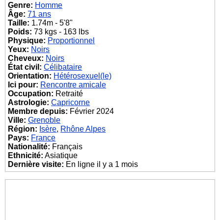
Genre:
Homme
Âge:
71 ans
Taille:
1.74m - 5'8"
Poids:
73 kgs - 163 lbs
Physique:
Proportionnel
Yeux:
Noirs
Cheveux:
Noirs
État civil:
Célibataire
Orientation:
Hétérosexuel(le)
Ici pour:
Rencontre amicale
Occupation:
Retraité
Astrologie:
Capricorne
Membre depuis:
Février 2024
Ville:
Grenoble
Région:
Isère
,
Rhône Alpes
Pays:
France
Nationalité:
Français
Ethnicité:
Asiatique
Dernière visite:
En ligne il y a 1 mois