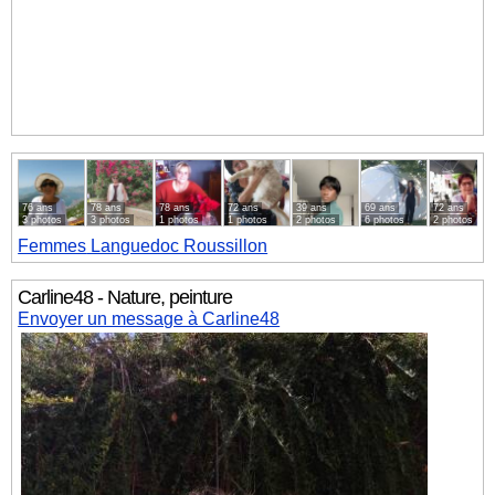
76 ans
78 ans
78 ans
72 ans
39 ans
69 ans
72 ans
3 photos
3 photos
1 photos
1 photos
2 photos
6 photos
2 photos
Femmes
Languedoc Roussillon
Carline48 - Nature, peinture
Envoyer un message à Carline48