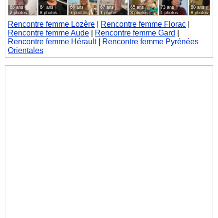
68 ans
64 ans
66 ans
67 ans
65 ans
73 ans
80 ans
2 photos
8 photos
7 photos
1 photos
8 photos
1 photos
8 photos
Rencontre femme Lozère
|
Rencontre femme Florac
|
Rencontre femme Aude
|
Rencontre femme Gard
|
Rencontre femme Hérault
|
Rencontre femme Pyrénées
Orientales