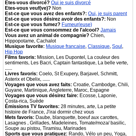
Etes-vous divorcé?
Oui je suis divorcé
Etes-vous veuf(ve)?
Non
Est-ce que vous avez des enfants?:
Oui, je suis parent
Est-ce que vous désirez avoir des enfants?:
Non
Est-ce que vous fumez?
Fumeur(euse)
Est-ce que vous consommez de l'alcool?
Jamais
Vous avez un animal de compagnie?
Chien,
Hippopotame, Cachalot
Musique favorite:
Musique francaise
,
Classique
,
Soul
,
Hip Hop
Films favoris:
Mission, Les Dupontel, La couleur des
sentiments, Les Bacri, Captain fantastique, La belle verte,
......
Livres favoris:
Coelo, St Exupery, Barjavel, Schmitt,
Asterix et Obelix, ......
Voyages que vous avez faits:
Croatie, Cambodge, Chili,
Guyane, Martinique, Angleterre, Maroc, Espagne
Voyages que vous désirez faire:
Ecosse, Laponie,
Costa-rica, Suède
Émissions TV favorites:
28 minutes, arte, La petite
histoire de France, J'irai dormir chez vous
Mets favoris:
Daube, blanquette, boeuf aux carottes,
Lasagnes , Grillades, Madeleines, Tomate/moza/ basilic,
Soupe au pistou, Tiramisu, Marinades
Sports que vous pratiquez:
Rando, Vélo un peu, Yoga,