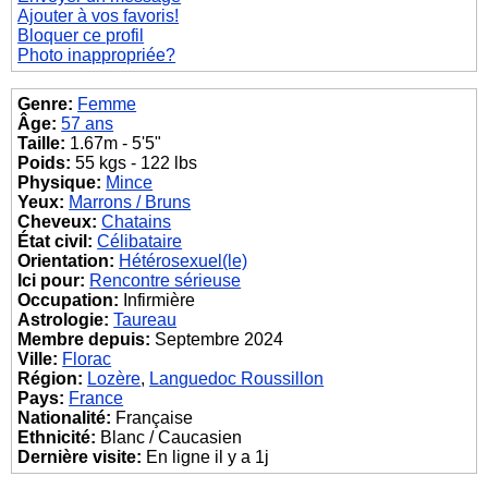
Ajouter à vos favoris!
Bloquer ce profil
Photo inappropriée?
Genre:
Femme
Âge:
57 ans
Taille:
1.67m - 5'5"
Poids:
55 kgs - 122 lbs
Physique:
Mince
Yeux:
Marrons / Bruns
Cheveux:
Chatains
État civil:
Célibataire
Orientation:
Hétérosexuel(le)
Ici pour:
Rencontre sérieuse
Occupation:
Infirmière
Astrologie:
Taureau
Membre depuis:
Septembre 2024
Ville:
Florac
Région:
Lozère
,
Languedoc Roussillon
Pays:
France
Nationalité:
Française
Ethnicité:
Blanc / Caucasien
Dernière visite:
En ligne il y a 1j