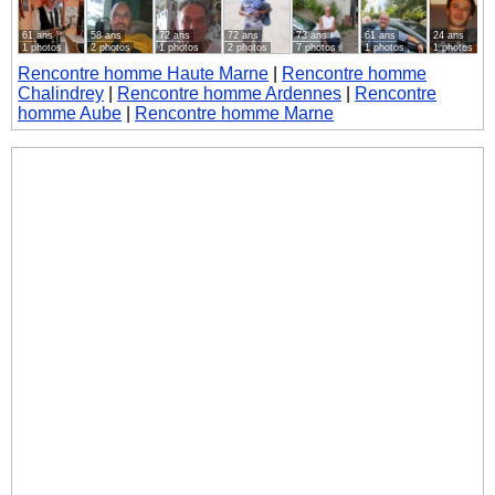
61 ans
58 ans
72 ans
72 ans
73 ans
61 ans
24 ans
1 photos
2 photos
1 photos
2 photos
7 photos
1 photos
1 photos
Rencontre homme Haute Marne
|
Rencontre homme
Chalindrey
|
Rencontre homme Ardennes
|
Rencontre
homme Aube
|
Rencontre homme Marne