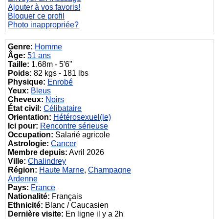
Ajouter à vos favoris!
Bloquer ce profil
Photo inappropriée?
Genre:
Homme
Âge:
51 ans
Taille:
1.68m - 5'6"
Poids:
82 kgs - 181 lbs
Physique:
Enrobé
Yeux:
Bleus
Cheveux:
Noirs
État civil:
Célibataire
Orientation:
Hétérosexuel(le)
Ici pour:
Rencontre sérieuse
Occupation:
Salarié agricole
Astrologie:
Cancer
Membre depuis:
Avril 2026
Ville:
Chalindrey
Région:
Haute Marne
,
Champagne
Ardenne
Pays:
France
Nationalité:
Français
Ethnicité:
Blanc / Caucasien
Dernière visite:
En ligne il y a 2h