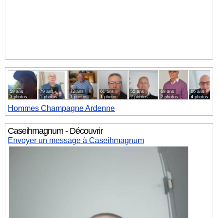
59 ans
79 ans
72 ans
61 ans
55 ans
69 ans
66 ans
3 photos
1 photos
1 photos
1 photos
2 photos
2 photos
4 photos
Hommes
Champagne Ardenne
Caseihmagnum - Découvrir
Envoyer un message à Caseihmagnum