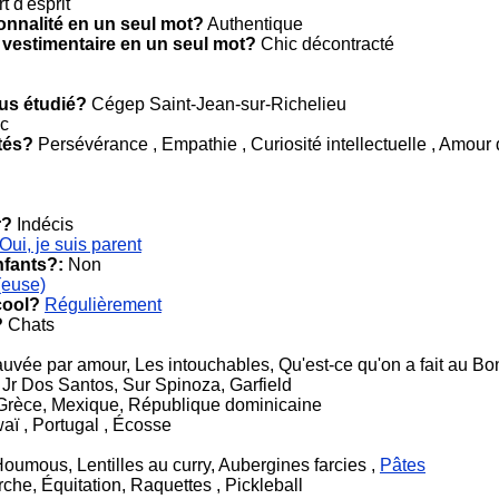
t d'esprit
onnalité en un seul mot?
Authentique
 vestimentaire en un seul mot?
Chic décontracté
ous étudié?
Cégep Saint-Jean-sur-Richelieu
c
tés?
Persévérance , Empathie , Curiosité intellectuelle , Amour 
r?
Indécis
Oui, je suis parent
nfants?:
Non
(euse)
cool?
Régulièrement
?
Chats
uvée par amour, Les intouchables, Qu'est-ce qu'on a fait au Bo
 Jr Dos Santos, Sur Spinoza, Garfield
Grèce, Mexique, République dominicaine
ï , Portugal , Écosse
Houmous, Lentilles au curry, Aubergines farcies ,
Pâtes
he, Équitation, Raquettes , Pickleball