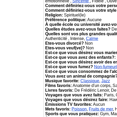
émotionnelle ,
Sincérité
, Fidèle , Ouver
Comment définiriez-vous votre pers
Comment définiriez-vous votre style
Religion:
Spirituel(le)
Préférence politique:
Aucune
À quelle école ou université avez-v
Quelles études avez-vous faites?
De
Quelles sont vos plus grandes quali
Authenticité , Intense,
Calme
Etes-vous divorcé?
Non
Etes-vous veuf(ve)?
Non
Est-ce que vous désirez vous marie
Est-ce que vous avez des enfants?:
Est-ce que vous désirez avoir des e
Est-ce que vous fumez?
Non-fumeur
Est-ce que vous consommez de l'al
Vous avez un animal de compagnie
Musique favorite:
Classique
,
Jazz
Films favoris:
Anatomie d'un corps, Sa
Livres favoris:
De Frédéric Lenoir, De
Voyages que vous avez faits:
Paris, 
Voyages que vous désirez faire:
Hawa
Émissions TV favorites:
Aucun
Mets favoris:
Poisson
,
Fruits de mer
, 
Sports que vous pratiquez:
Gym, Marc