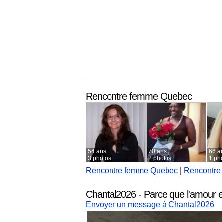
Rencontre femme
Quebec
54 ans
70 ans
66 a
3 photos
2 photos
1 ph
Rencontre femme
Quebec
|
Rencontr
Chantal2026 - Parce que l'amour es
Envoyer un message à Chantal2026