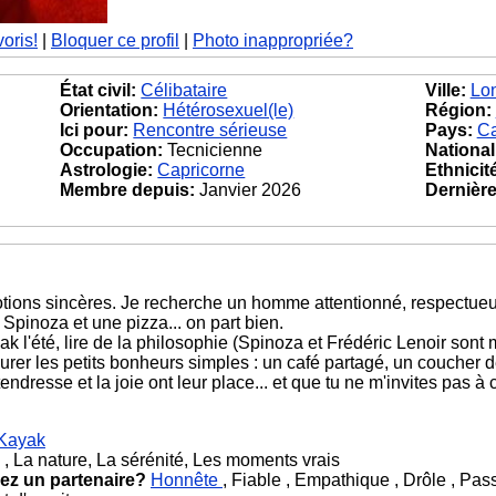
voris!
|
Bloquer ce profil
|
Photo inappropriée?
État civil:
Célibataire
Ville:
Lo
Orientation:
Hétérosexuel(le)
Région:
Ici pour:
Rencontre sérieuse
Pays:
C
Occupation:
Tecnicienne
National
Astrologie:
Capricorne
Ethnicit
Membre depuis:
Janvier 2026
Dernière 
motions sincères. Je recherche un homme attentionné, respectueu
re Spinoza et une pizza... on part bien.
ak l'été, lire de la philosophie (Spinoza et Frédéric Lenoir son
rer les petits bonheurs simples : un café partagé, un coucher de 
a tendresse et la joie ont leur place... et que tu ne m'invites pas
Kayak
 La nature, La sérénité, Les moments vrais
ez un partenaire?
Honnête
, Fiable , Empathique , Drôle , Pass