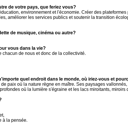
stre de votre pays, que feriez vous?
é, éducation, environnement et l'économie. Créer des plateformes
es, améliorer les services publics et soutenir la transition écolo
ette de musique, cinéma ou autre?
pour vous dans la vie?
 chacun de nous et donc de la collectivité.
n'importe quel endroit dans le monde, où iriez-vous et pour
re de paix où la nature règne en maître. Ses paysages vallonné
ofondes où la lumière s'égraine et les lacs miroitants, miroirs 
?
et,
e à la pensée.