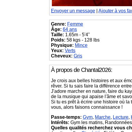
Envoyer un message
|
Ajouter à vos fa
Genre:
Femme
Âge:
64 ans
Taille:
1.65m - 5'4"
Poids:
58 kgs - 128 lbs
Physique:
Mince
Yeux:
Verts
Cheveux:
Gris
À propos de Chantal2026:
Je crois aux belles histoires et aux é
rêver. Si tu sais faire la différence ent
J'adore marcher en nature, faire du kay
de la musique qui apaise l'âme et savou
Si tu es prêt à écrire une histoire où l
vous, alors faisons connaissance !
Passe-temps:
Gym
,
Marche
,
Lecture
,
Intérêts:
Gym les matins, Randonnées ,
Quelles qualités recherchez vous ch