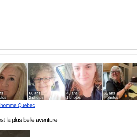
ns
66 ans
43 ans
61 ans
otos
2 photos
1 photos
4 photos
e homme Quebec
t la plus belle aventure