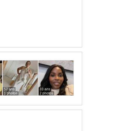
57 ans
33 ans
1 photos
2 photos