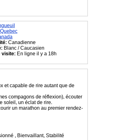
ngueuil
Quebec
anada
ité:
Canadienne
é:
Blanc / Caucasien
visite:
En ligne il y a 18h
x et capable de rire autant que de
t mes compagons de réflexion), écouter
soleil, un éclat de rire.
 à courir un marathon au premier rendez-
ionné , Bienvaillant, Stabilité