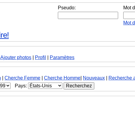
Pseudo:
Mot d
Mot 
re!
|
Ajouter photos
|
Profil
|
Paramètres
h
|
Cherche Femme
|
Cherche Homme
|
Nouveaux
|
Recherche 
Pays: