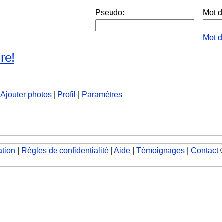
Pseudo:
Mot d
Mot 
re!
|
Ajouter photos
|
Profil
|
Paramètres
ation
|
Règles de confidentialité
|
Aide
|
Témoignages
|
Contact
©