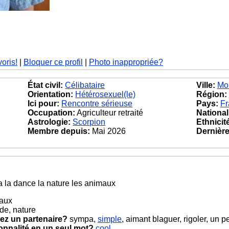
voris!
|
Bloquer ce profil
|
Photo inappropriée?
État civil:
Célibataire
Ville:
Mon
Orientation:
Hétérosexuel(le)
Région:
Ici pour:
Rencontre sérieuse
Pays:
Fr
Occupation:
Agriculteur retraité
National
Astrologie:
Scorpion
Ethnicit
Membre depuis:
Mai 2026
Dernière 
 la dance la nature les animaux
maux
de, nature
ez un partenaire?
sympa,
simple
, aimant blaguer, rigoler, un 
onnalité en un seul mot?
cool