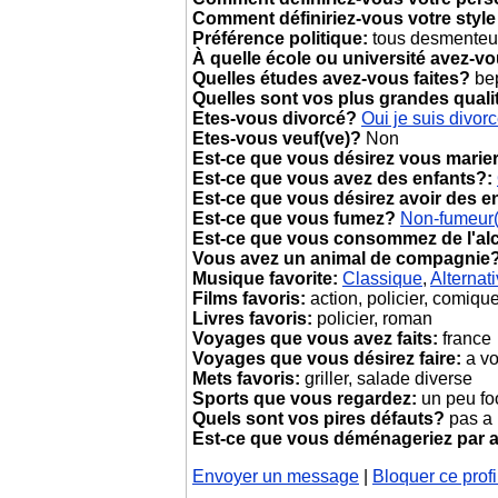
Comment définiriez-vous votre style
Préférence politique:
tous desmenteu
À quelle école ou université avez-v
Quelles études avez-vous faites?
bep
Quelles sont vos plus grandes quali
Etes-vous divorcé?
Oui je suis divor
Etes-vous veuf(ve)?
Non
Est-ce que vous désirez vous marie
Est-ce que vous avez des enfants?:
Est-ce que vous désirez avoir des e
Est-ce que vous fumez?
Non-fumeur
Est-ce que vous consommez de l'al
Vous avez un animal de compagnie
Musique favorite:
Classique
,
Alternat
Films favoris:
action, policier, comiqu
Livres favoris:
policier, roman
Voyages que vous avez faits:
france
Voyages que vous désirez faire:
a vo
Mets favoris:
griller, salade diverse
Sports que vous regardez:
un peu fo
Quels sont vos pires défauts?
pas a 
Est-ce que vous déménageriez par
Envoyer un message
|
Bloquer ce profi