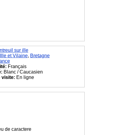
treuil sur ille
Ille et Vilaine
,
Bretagne
ance
ité:
Français
é:
Blanc / Caucasien
visite:
En ligne
peu de caractere