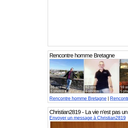
Rencontre homme
Bretagne
66 ans
62 ans
59 a
5 photos
6 photos
5 ph
Rencontre homme
Bretagne
|
Rencont
Christian2819 - La vie n’est pas un 
Envoyer un message à Christian2819