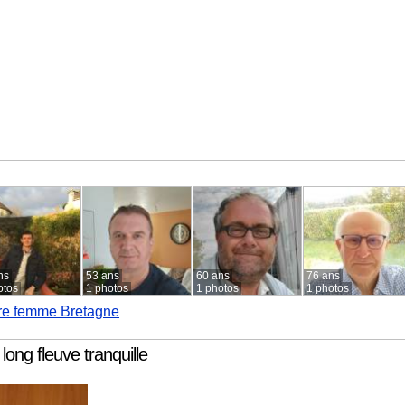
ns
53 ans
60 ans
76 ans
otos
1 photos
1 photos
1 photos
re femme Bretagne
long fleuve tranquille