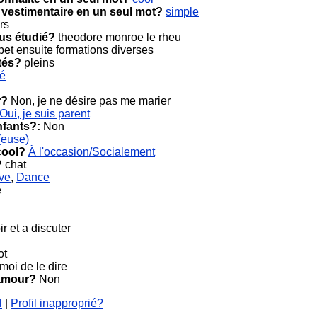
 vestimentaire en un seul mot?
simple
rs
ous étudié?
theodore monroe le rheu
et ensuite formations diverses
tés?
pleins
cé
r?
Non, je ne désire pas me marier
Oui, je suis parent
nfants?:
Non
(euse)
cool?
À l'occasion/Socialement
?
chat
ive
,
Dance
e
ir et a discuter
ot
moi de le dire
 amour?
Non
l
|
Profil inapproprié?