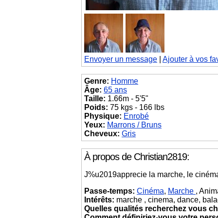
Envoyer un message
|
Ajouter à vos fa
Genre:
Homme
Âge:
65 ans
Taille:
1.66m - 5'5"
Poids:
75 kgs - 166 lbs
Physique:
Enrobé
Yeux:
Marrons / Bruns
Cheveux:
Gris
À propos de Christian2819:
J%u2019apprecie la marche, le cinéma
Passe-temps:
Cinéma
,
Marche
, Ani
Intérêts:
marche , cinema, dance, bala
Quelles qualités recherchez vous ch
Comment définiriez-vous votre pers