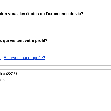
selon vous, les études ou l'expérience de vie?
qui visitent votre profil?
l
|
Entrevue inappropriée?
tian2819