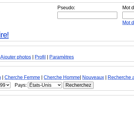
Pseudo:
Mot d
Mot 
re!
|
Ajouter photos
|
Profil
|
Paramètres
h
|
Cherche Femme
|
Cherche Homme
|
Nouveaux
|
Recherche 
Pays: