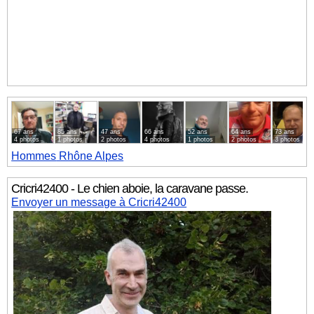
67 ans
85 ans
47 ans
66 ans
52 ans
64 ans
73 ans
4 photos
1 photos
2 photos
4 photos
1 photos
2 photos
3 photos
Hommes
Rhône Alpes
Cricri42400 - Le chien aboie, la caravane passe.
Envoyer un message à Cricri42400