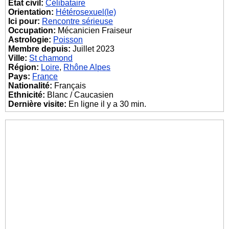
État civil:
Célibataire
Orientation:
Hétérosexuel(le)
Ici pour:
Rencontre sérieuse
Occupation:
Mécanicien Fraiseur
Astrologie:
Poisson
Membre depuis:
Juillet 2023
Ville:
St chamond
Région:
Loire
,
Rhône Alpes
Pays:
France
Nationalité:
Français
Ethnicité:
Blanc / Caucasien
Dernière visite:
En ligne il y a 30 min.