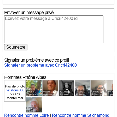
Envoyer un message privé
Signaler un problème avec ce profil
Signaler un problème avec Cricri42400
Hommes
Rhône Alpes
Pas de photo
patatous000
69 ans
65 ans
39 ans
63 ans
56 ans
65 ans
58 ans
2 photos
6 photos
2 photos
2 photos
1 photos
1 photo
Montelimar
65 ans
1 photos
Rencontre homme Loire
|
Rencontre homme St chamond
|