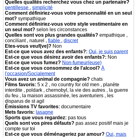
Quelles qualités recherchez vous chez un partenaire?
gentillesse
,
simplicité
Comment définiriez-vous votre personnalité en un seul
mot?
sympathique
Comment définiriez-vous votre style vestimentaire en
un seul mot?
selon les circonstances
Quelles sont vos plus grandes qualités?
empathique ,
conciliant , naturel ,
fiable
,
discret
Etes-vous veuf(ve)?
Non
Est-ce que vous avez des enfants?:
Oui, je suis parent
Est-ce que vous désirez avoir des enfants?:
Non
Est-ce que vous fumez?
Non-fumeur(euse)
Est-ce que vous consommez de l'alcool?
À
l'occasion/Socialement
Vous avez un animal de compagnie?
chats
Films favoris:
5 x 2 , no country for old men , planète
interdite , poldark , chernobyl, la vie des autres , la guerre
du feu , la maison assassinée, les aventuriers , les
disparus de st agil
Émissions TV favorites:
documentaire
Mets favoris:
lasagne
Sports que vous regardez:
pas tous
Quels sont vos pires défauts?
pas assez positif mais je
compte sur toi
Est-ce que vous déménageriez par amour?
Oui, mais