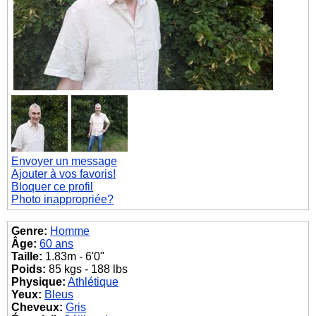
Envoyer un message
Ajouter à vos favoris!
Bloquer ce profil
Photo inappropriée?
Genre:
Homme
Âge:
60 ans
Taille:
1.83m - 6'0"
Poids:
85 kgs - 188 lbs
Physique:
Athlétique
Yeux:
Bleus
Cheveux:
Gris