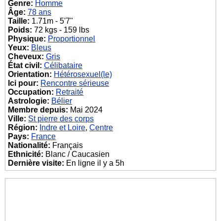
Genre:
Homme
Âge:
78 ans
Taille:
1.71m - 5'7"
Poids:
72 kgs - 159 lbs
Physique:
Proportionnel
Yeux:
Bleus
Cheveux:
Gris
État civil:
Célibataire
Orientation:
Hétérosexuel(le)
Ici pour:
Rencontre sérieuse
Occupation:
Retraité
Astrologie:
Bélier
Membre depuis:
Mai 2024
Ville:
St pierre des corps
Région:
Indre et Loire
,
Centre
Pays:
France
Nationalité:
Français
Ethnicité:
Blanc / Caucasien
Dernière visite:
En ligne il y a 5h