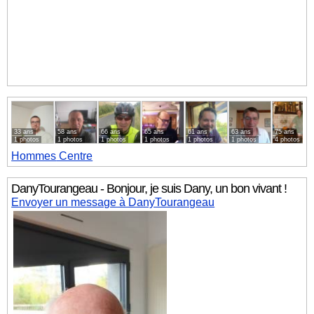
33 ans
58 ans
66 ans
65 ans
61 ans
63 ans
75 ans
1 photos
1 photos
1 photos
1 photos
1 photos
1 photos
4 photos
Hommes
Centre
DanyTourangeau - Bonjour, je suis Dany, un bon vivant !
Envoyer un message à DanyTourangeau