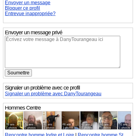
Envoyer un message
Bloquer ce profil
Entrevue inappropriée?
Envoyer un message privé
Signaler un problème avec ce profil
Signaler un problème avec DanyTourangeau
Hommes
Centre
76 ans
51 ans
61 ans
68 ans
63 ans
60 ans
51 ans
1 photos
2 photos
1 photos
2 photos
2 photos
5 photos
1 photos
Rencontre homme Indre et Loire
|
Rencontre homme St