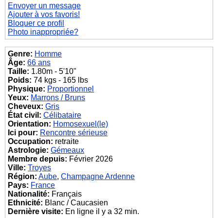
Envoyer un message
Ajouter à vos favoris!
Bloquer ce profil
Photo inappropriée?
Genre:
Homme
Âge:
66 ans
Taille:
1.80m - 5'10"
Poids:
74 kgs - 165 lbs
Physique:
Proportionnel
Yeux:
Marrons / Bruns
Cheveux:
Gris
État civil:
Célibataire
Orientation:
Homosexuel(le)
Ici pour:
Rencontre sérieuse
Occupation:
retraite
Astrologie:
Gémeaux
Membre depuis:
Février 2026
Ville:
Troyes
Région:
Aube
,
Champagne Ardenne
Pays:
France
Nationalité:
Français
Ethnicité:
Blanc / Caucasien
Dernière visite:
En ligne il y a 32 min.