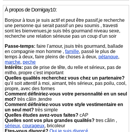
À propos de Domigay10:
Bonjour à tous je suis actif et peut être passif,je recherche
une personne qui serait passif un peu soumis , travesti
sont les bienvenues,je suis très gourmand niveau sexe,
recherche une relation sérieuse pas un coup d'un soir
Passe-temps:
faire l'amour, jsuis très gourmand, ballade
en compagnie mon homme ,
famille
, passé le plus de
temps à deux, faire pleins de choses à deux,
pétanque
,
marche
,
peche
Intérêts:
pas de prise de tête, du relle et sérieux, pas de
mitho, propre c'est important
Quelles qualités recherchez vous chez un partenaire?
qu'il soit attentif à moi, aimant, très sérieux, pas poilu, cool,
propre, avec des formes
Comment définiriez-vous votre personnalité en un seul
mot?
très câlin ,tendre
Comment définiriez-vous votre style vestimentaire en
un seul mot?
très simple
Quelles études avez-vous faites?
cAP
Quelles sont vos plus grandes qualités?
tres câlin ,
sérieux
,
courageux
, bricoleur
Etes-vous divorcé?
Oui je suis divorcé