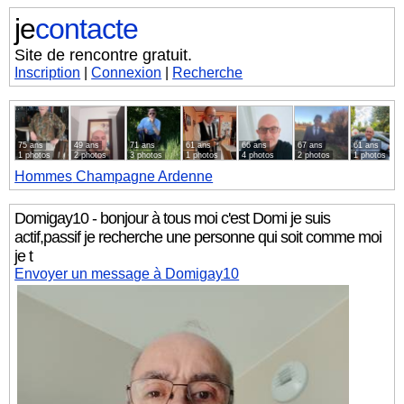
je
contacte
Site de rencontre gratuit.
Inscription
|
Connexion
|
Recherche
75 ans
49 ans
71 ans
61 ans
66 ans
67 ans
61 ans
1 photos
2 photos
3 photos
1 photos
4 photos
2 photos
1 photos
Hommes
Champagne Ardenne
Domigay10 - bonjour à tous moi c'est Domi je suis
actif,passif je recherche une personne qui soit comme moi
je t
Envoyer un message à Domigay10