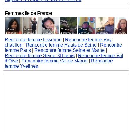
Femmes
Ile de France
46 ans
64 ans
30 ans
52 ans
42 ans
39 ans
62 ans
1 photos
1 photos
1 photos
1 photos
2 photos
2 photos
1 photos
Rencontre femme Essonne
|
Rencontre femme Viry
chatillon
|
Rencontre femme Hauts de Seine
|
Rencontre
femme Paris
|
Rencontre femme Seine et Marne
|
Rencontre femme Seine St Denis
|
Rencontre femme Val
d'Oise
|
Rencontre femme Val de Marne
|
Rencontre
femme Yvelines