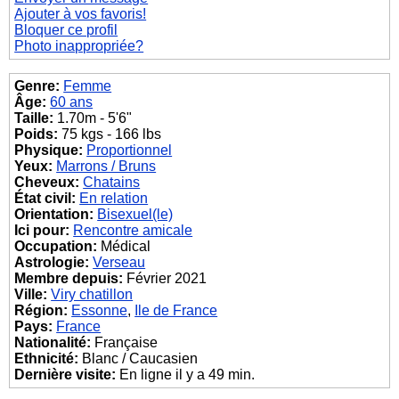
Ajouter à vos favoris!
Bloquer ce profil
Photo inappropriée?
Genre:
Femme
Âge:
60 ans
Taille:
1.70m - 5'6"
Poids:
75 kgs - 166 lbs
Physique:
Proportionnel
Yeux:
Marrons / Bruns
Cheveux:
Chatains
État civil:
En relation
Orientation:
Bisexuel(le)
Ici pour:
Rencontre amicale
Occupation:
Médical
Astrologie:
Verseau
Membre depuis:
Février 2021
Ville:
Viry chatillon
Région:
Essonne
,
Ile de France
Pays:
France
Nationalité:
Française
Ethnicité:
Blanc / Caucasien
Dernière visite:
En ligne il y a 49 min.