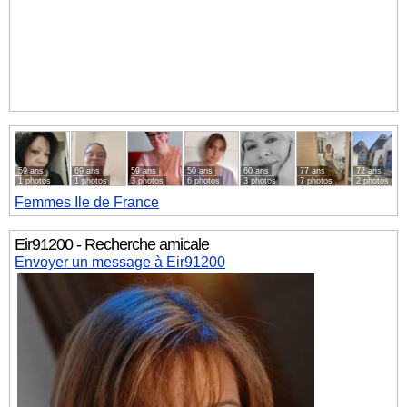
59 ans
69 ans
59 ans
50 ans
60 ans
77 ans
72 ans
1 photos
1 photos
3 photos
6 photos
3 photos
7 photos
2 photos
Femmes
Ile de France
Eir91200 - Recherche amicale
Envoyer un message à Eir91200