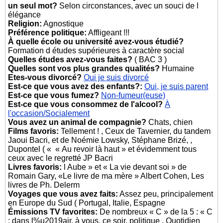
un seul mot?
Selon circonstances, avec un souci de l
élégance
Religion:
Agnostique
Préférence politique:
Affligeant !!!
À quelle école ou université avez-vous étudié?
Formation d études supérieures à caractère social
Quelles études avez-vous faites?
( BAC 3 )
Quelles sont vos plus grandes qualités?
Humaine
Etes-vous divorcé?
Oui je suis divorcé
Est-ce que vous avez des enfants?:
Oui, je suis parent
Est-ce que vous fumez?
Non-fumeur(euse)
Est-ce que vous consommez de l'alcool?
À
l'occasion/Socialement
Vous avez un animal de compagnie?
Chats, chien
Films favoris:
Tellement ! , Ceux de Tavernier, du tandem
Jaoui Bacri, et de Noémie Lowsky, Stéphane Brizé, ,
Dupontel ( « « Au revoir là haut » et évidemment tous
ceux avec le regretté JP Bacri
Livres favoris:
l Aube » et « La vie devant soi » de
Romain Gary, «Le livre de ma mère » Albert Cohen, Les
livres de Ph. Delerm
Voyages que vous avez faits:
Assez peu, principalement
en Europe du Sud ( Portugal, Italie, Espagne
Émissions TV favorites:
De nombreux « C » de la 5 : « C
: dans l%u2019air, à vous, ce soir, politique , Quotidien