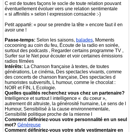
C est de toutes façons le socle de toute relation pouvant
éventuellement évoluer vers une relation sentimentale
« si affinités » selon l expression consacrée :-)
Petit apparté: « pour se prendre la tête » encore faut il en
avoir une !
Passe-temps:
Selon les saisons,
balades
, Moments
cocooning au coin du feu, Écoute de la radio en soirée,
surtout des podcasts , Regarder certains programme TV ,
Surfer sur le Net pour écouter et voir certaines émissions
radios filmées
Intérêts:
La Chanson française à textes, de toutes
générations, Le cinéma, Des spectacles vivants, comme
des concerts de chanson française, Des spectacles d
humoristes subversifs, L humour, comme le chocolat :
NOIR et FIN, L Ecologie.
Quelles qualités recherchez vous chez un partenaire?
Intelligence et surtout l intelligence « du coeur »,
autrement dit altruiste, la générosité humaine, Le sens de l
Humour, Sensibilisé à la cause environnementale,
Sensibilité politique proche de la mienne l
Comment définiriez-vous votre personnalité en un seul
mot?
Généreuse
Comment définiriez-vous votre style vestimentaire en