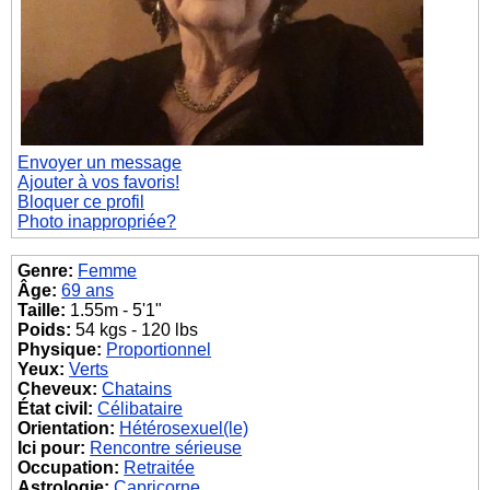
Envoyer un message
Ajouter à vos favoris!
Bloquer ce profil
Photo inappropriée?
Genre:
Femme
Âge:
69 ans
Taille:
1.55m - 5'1"
Poids:
54 kgs - 120 lbs
Physique:
Proportionnel
Yeux:
Verts
Cheveux:
Chatains
État civil:
Célibataire
Orientation:
Hétérosexuel(le)
Ici pour:
Rencontre sérieuse
Occupation:
Retraitée
Astrologie:
Capricorne