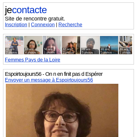
je
contacte
Site de rencontre gratuit.
Inscription
|
Connexion
|
Recherche
48 ans
67 ans
56 ans
67 ans
78 ans
65 ans
69 ans
2 photos
4 photos
1 photos
2 photos
5 photos
3 photos
1 photos
Femmes
Pays de la Loire
Espoirtoujours56 - On n en finit pas d Espérer
Envoyer un message à Espoirtoujours56