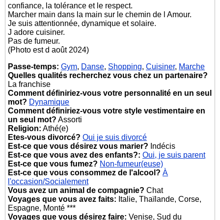
confiance, la tolérance et le respect.
Marcher main dans la main sur le chemin de l Amour.
Je suis attentionnée, dynamique et solaire.
J adore cuisiner.
Pas de fumeur.
(Photo est d août 2024)
Passe-temps:
Gym
,
Danse
,
Shopping
,
Cuisiner
,
Marche
Quelles qualités recherchez vous chez un partenaire?
La franchise
Comment définiriez-vous votre personnalité en un seul
mot?
Dynamique
Comment définiriez-vous votre style vestimentaire en
un seul mot?
Assorti
Religion:
Athé(e)
Etes-vous divorcé?
Oui je suis divorcé
Est-ce que vous désirez vous marier?
Indécis
Est-ce que vous avez des enfants?:
Oui, je suis parent
Est-ce que vous fumez?
Non-fumeur(euse)
Est-ce que vous consommez de l'alcool?
À
l'occasion/Socialement
Vous avez un animal de compagnie?
Chat
Voyages que vous avez faits:
Italie, Thaïlande, Corse,
Espagne, Monté ***
Voyages que vous désirez faire:
Venise, Sud du