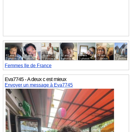
63 ans
30 ans
48 ans
62 ans
68 ans
59 ans
72 ans
2 photos
1 photos
1 photos
4 photos
3 photos
2 photos
2 photos
Femmes
Ile de France
Eva7745 - A deux c est mieux
Envoyer un message à Eva7745