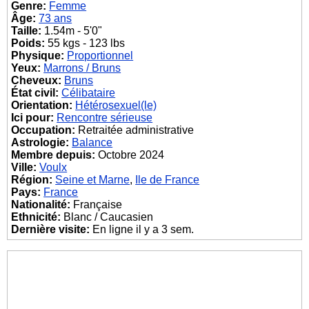
Genre:
Femme
Âge:
73 ans
Taille:
1.54m - 5'0"
Poids:
55 kgs - 123 lbs
Physique:
Proportionnel
Yeux:
Marrons / Bruns
Cheveux:
Bruns
État civil:
Célibataire
Orientation:
Hétérosexuel(le)
Ici pour:
Rencontre sérieuse
Occupation:
Retraitée administrative
Astrologie:
Balance
Membre depuis:
Octobre 2024
Ville:
Voulx
Région:
Seine et Marne
,
Ile de France
Pays:
France
Nationalité:
Française
Ethnicité:
Blanc / Caucasien
Dernière visite:
En ligne il y a 3 sem.