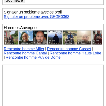
Signaler un problème avec ce profil
Signaler un problème avec GEGE0363
Hommes
Auvergne
68 ans
66 ans
51 ans
58 ans
74 ans
45 ans
73 ans
4 photos
1 photos
3 photos
3 photos
1 photos
2 photos
2 photos
Rencontre homme Allier
|
Rencontre homme Cusset
|
Rencontre homme Cantal
|
Rencontre homme Haute Loire
|
Rencontre homme Puy de Dôme