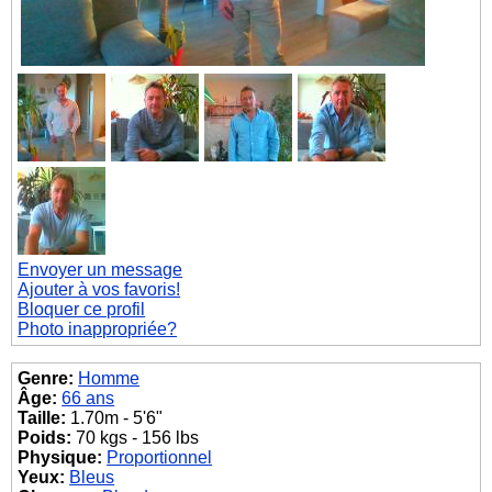
Envoyer un message
Ajouter à vos favoris!
Bloquer ce profil
Photo inappropriée?
Genre:
Homme
Âge:
66 ans
Taille:
1.70m - 5'6"
Poids:
70 kgs - 156 lbs
Physique:
Proportionnel
Yeux:
Bleus