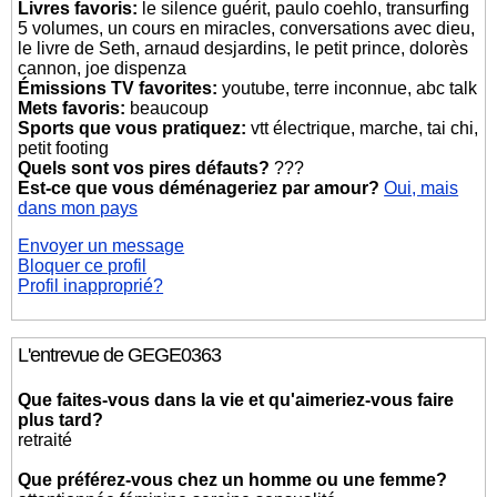
Livres favoris:
le silence guérit, paulo coehlo, transurfing
5 volumes, un cours en miracles, conversations avec dieu,
le livre de Seth, arnaud desjardins, le petit prince, dolorès
cannon, joe dispenza
Émissions TV favorites:
youtube, terre inconnue, abc talk
Mets favoris:
beaucoup
Sports que vous pratiquez:
vtt électrique, marche, tai chi,
petit footing
Quels sont vos pires défauts?
???
Est-ce que vous déménageriez par amour?
Oui, mais
dans mon pays
Envoyer un message
Bloquer ce profil
Profil inapproprié?
L'entrevue de GEGE0363
Que faites-vous dans la vie et qu'aimeriez-vous faire
plus tard?
retraité
Que préférez-vous chez un homme ou une femme?