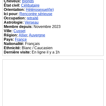
Cheveux:
Blonds
État civil:
Célibataire
Orientation:
Hétérosexuel(le)
Ici pour:
Rencontre sérieuse
Occupation:
retraité
Astrologie:
Verseau
Membre depuis:
Novembre 2023
Ville:
Cusset
Région:
Allier
,
Auvergne
Pays:
France
Nationalité:
Français
Ethnicité:
Blanc / Caucasien
Dernière visite:
En ligne il y a 1h