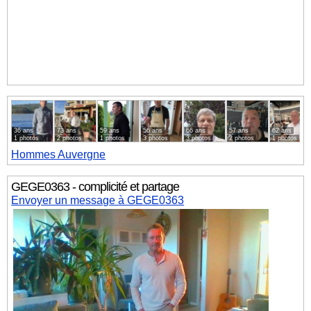
36 ans
73 ans
59 ans
56 ans
66 ans
57 ans
62 ans
1 photos
2 photos
1 photos
3 photos
3 photos
2 photos
1 photos
Hommes
Auvergne
GEGE0363 - complicité et partage
Envoyer un message à GEGE0363