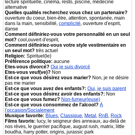
lecture spirituelle, cinéma, resto, piscine, médecine
alternative
Quelles qualités recherchez vous chez un partenaire?
ouverture du coeur, bien-ètre, attention, spontanée, main
dans la main, sensibilité,
complicité
, ouverture d'esprit,
danse
Comment définiriez-vous votre personnalité en un seul
mot?
cool,ouvert d'esprit,
Comment définiriez-vous votre style vestimentaire en
un seul mot?
très actuel
Religion:
Spirituel(le)
Préférence politique:
aucune
Etes-vous divorcé?
Oui je suis divorcé
Etes-vous veuf(ve)?
Non
Est-ce que vous désirez vous marier?
Non, je ne désire
pas me marier
Est-ce que vous avez des enfants?:
Oui, je suis parent
Est-ce que vous désirez avoir des enfants?:
Non
Est-ce que vous fumez?
Non-fumeur(euse)
Est-ce que vous consommez de l'alcool?
À
l'occasion/Socialement
Musique favorite:
Blues
,
Classique
,
Metal
,
RnB
,
Rock
Films favoris:
lucy, le seigneur des anneaux, au-delà de
nos rèves, le guerrier pacifique, august rush, matrix, little
boudha, harry potter, origins, jurassic park