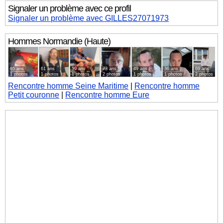
Signaler un problème avec ce profil
Signaler un problème avec GILLES27071973
Hommes
Normandie (Haute)
65 ans
61 ans
59 ans
73 ans
49 ans
36 ans
69 ans
1 photos
1 photos
1 photos
2 photos
1 photos
1 photos
2 photos
Rencontre homme Seine Maritime
|
Rencontre homme
Petit couronne
|
Rencontre homme Eure