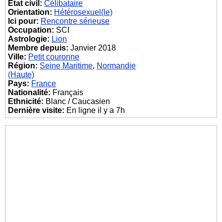
État civil:
Célibataire
Orientation:
Hétérosexuel(le)
Ici pour:
Rencontre sérieuse
Occupation:
SCI
Astrologie:
Lion
Membre depuis:
Janvier 2018
Ville:
Petit couronne
Région:
Seine Maritime
,
Normandie
(Haute)
Pays:
France
Nationalité:
Français
Ethnicité:
Blanc / Caucasien
Dernière visite:
En ligne il y a 7h