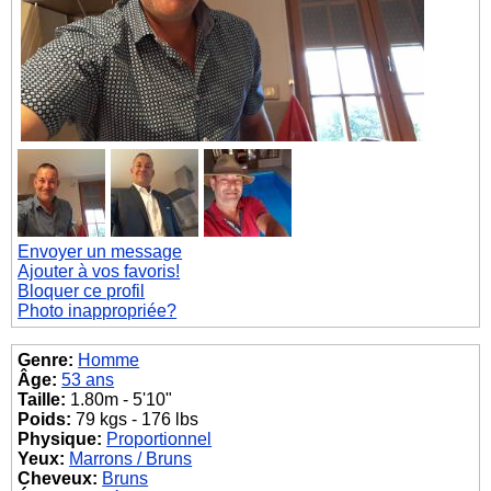
Envoyer un message
Ajouter à vos favoris!
Bloquer ce profil
Photo inappropriée?
Genre:
Homme
Âge:
53 ans
Taille:
1.80m - 5'10"
Poids:
79 kgs - 176 lbs
Physique:
Proportionnel
Yeux:
Marrons / Bruns
Cheveux:
Bruns