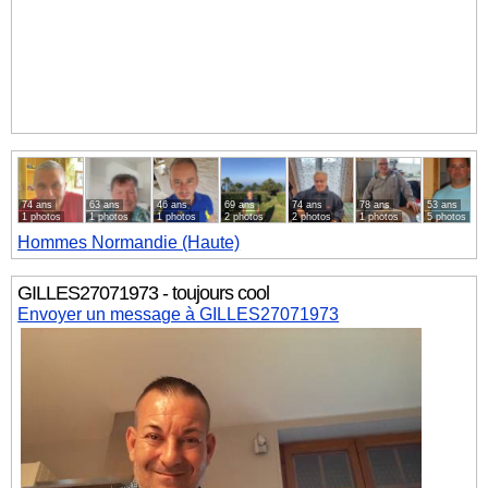
74 ans
63 ans
46 ans
69 ans
74 ans
78 ans
53 ans
1 photos
1 photos
1 photos
2 photos
2 photos
1 photos
5 photos
Hommes
Normandie (Haute)
GILLES27071973 - toujours cool
Envoyer un message à GILLES27071973