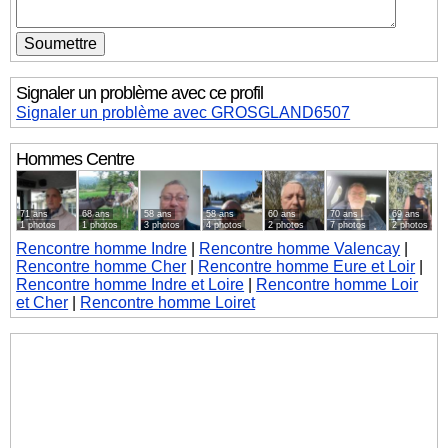
Signaler un problème avec ce profil
Signaler un problème avec GROSGLAND6507
Hommes
Centre
71 ans
68 ans
58 ans
58 ans
60 ans
70 ans
69 ans
1 photos
1 photos
3 photos
4 photos
2 photos
7 photos
2 photos
Rencontre homme Indre
|
Rencontre homme Valencay
|
Rencontre homme Cher
|
Rencontre homme Eure et Loir
|
Rencontre homme Indre et Loire
|
Rencontre homme Loir
et Cher
|
Rencontre homme Loiret