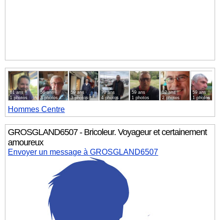
61 ans
56 ans
59 ans
70 ans
59 ans
52 ans
59 ans
1 photos
3 photos
3 photos
4 photos
1 photos
2 photos
1 photos
Hommes
Centre
GROSGLAND6507 - Bricoleur. Voyageur et certainement
amoureux
Envoyer un message à GROSGLAND6507