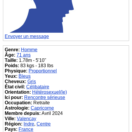
Envoyer un message
Genre:
Homme
Âge:
71 ans
Taille:
1.78m - 5'10"
Poids:
83 kgs - 183 lbs
Physique:
Proportionnel
Yeux:
Bleus
Cheveux:
Gris
État civil:
Célibataire
Orientation:
Hétérosexuel(le)
Ici pour:
Rencontre sérieuse
Occupation:
Retraite
Astrologie:
Capricorne
Membre depuis:
Avril 2024
Ville:
Valencay
Région:
Indre
,
Centre
Pays:
France