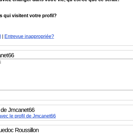
qui visitent votre profil?
l
|
Entrevue inappropriée?
net66
il de Jmcanet66
avec le profil de Jmcanet66
edoc Roussillon