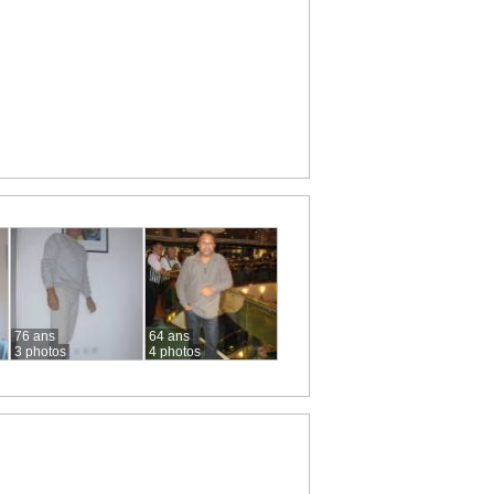
76 ans
64 ans
3 photos
4 photos