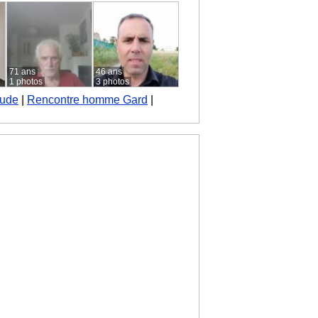
71 ans
46 ans
1 photos
3 photos
Aude
|
Rencontre homme Gard
|