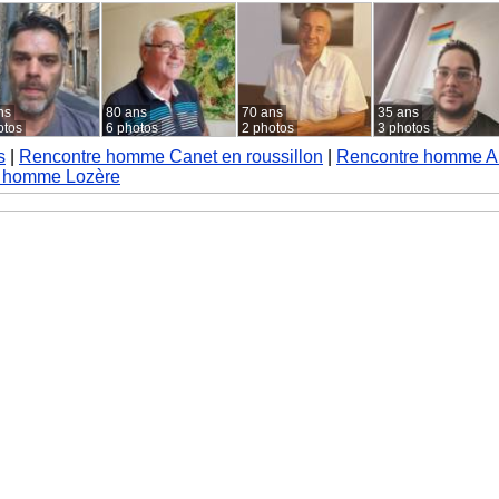
ns
80 ans
70 ans
35 ans
otos
6 photos
2 photos
3 photos
s
|
Rencontre homme Canet en roussillon
|
Rencontre homme 
 homme Lozère