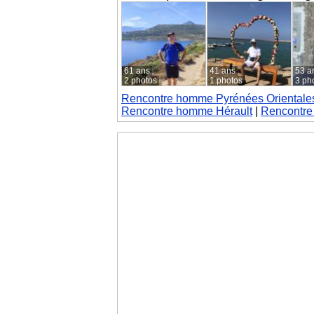
61 ans
41 ans
53 a
2 photos
1 photos
3 ph
Rencontre homme Pyrénées Orientale
Rencontre homme Hérault
|
Rencontre