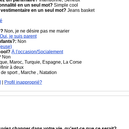
onnalité en un seul mot?
Simple cool
 vestimentaire en un seul mot?
Jeans basket
cé
r?
Non, je ne désire pas me marier
Oui, je suis parent
nfants?:
Non
(euse)
cool?
À l'occasion/Socialement
?
Non
que, Maroc, Turquie, Espagne, La Corse
finir à deux
 de sport , Marche , Natation
l
|
Profil inapproprié?
ouviez changer dans votre vie, qu'est-ce que ce serait?