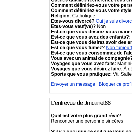
Comment définiriez-vous votre pers
Comment définiriez-vous votre style
Religion:
Catholique
Etes-vous divorcé?
Oui je suis divor
Etes-vous veuf(ve)?
Non
Est-ce que vous désirez vous marie
Est-ce que vous avez des enfants?:
Est-ce que vous désirez avoir des e
Est-ce que vous fumez?
Non-fumeur
Est-ce que vous consommez de l'al
Vous avez un animal de compagnie
Voyages que vous avez faits:
Martini
Voyages que vous désirez faire:
À dé
Sports que vous pratiquez:
Vtt, Salle
Envoyer un message
|
Bloquer ce profi
L'entrevue de Jmcanet66
Quel est votre plus grand rêve?
Rencontrer une personne sincères
S'il y a quoi que ce soit que vous p