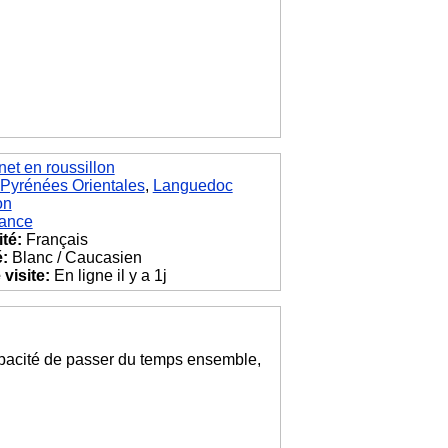
et en roussillon
Pyrénées Orientales
,
Languedoc
on
ance
ité:
Français
é:
Blanc / Caucasien
visite:
En ligne il y a 1j
apacité de passer du temps ensemble,