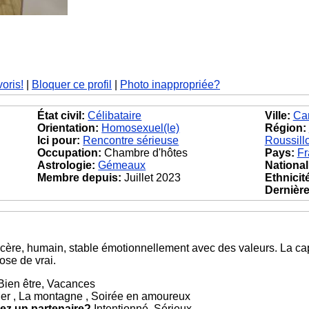
voris!
|
Bloquer ce profil
|
Photo inappropriée?
État civil:
Célibataire
Ville:
Can
Orientation:
Homosexuel(le)
Région:
Ici pour:
Rencontre sérieuse
Roussill
Occupation:
Chambre d'hôtes
Pays:
Fr
Astrologie:
Gémeaux
National
Membre depuis:
Juillet 2023
Ethnicit
Dernière 
ncère, humain, stable émotionnellement avec des valeurs. La c
ose de vrai.
 Bien être, Vacances
 Mer , La montagne , Soirée en amoureux
ez un partenaire?
Intentionné, Sérieux