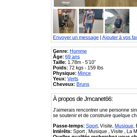
Envoyer un message
|
Ajouter à vos fa
Genre:
Homme
Âge:
69 ans
Taille:
1.78m - 5'10"
Poids:
72 kgs - 159 lbs
Physique:
Mince
Yeux:
Verts
Cheveux:
Bruns
À propos de Jmcanet66:
J'aimerais rencontrer une personne si
se soutenir et de construire quelque ch
Passe-temps:
Sport
, Visite,
Musique
,
Intérêts:
Sport , Musique , Visite , La
Quelles qualités recherchez vous ch