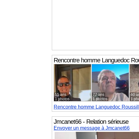
Rencontre homme
Languedoc Rou
55 ans
77 ans
60 a
1 photos
1 photos
1 ph
Rencontre homme
Languedoc Roussil
Jmcanet66 - Relation sérieuse
Envoyer un message à Jmcanet66