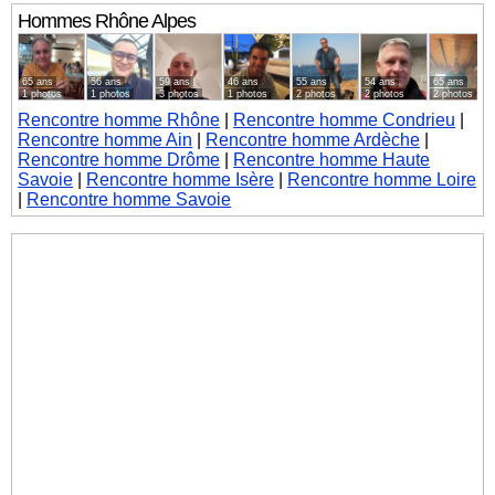
Hommes
Rhône Alpes
65 ans
56 ans
59 ans
46 ans
55 ans
54 ans
65 ans
1 photos
1 photos
3 photos
1 photos
2 photos
2 photos
2 photos
Rencontre homme Rhône
|
Rencontre homme Condrieu
|
Rencontre homme Ain
|
Rencontre homme Ardèche
|
Rencontre homme Drôme
|
Rencontre homme Haute
Savoie
|
Rencontre homme Isère
|
Rencontre homme Loire
|
Rencontre homme Savoie