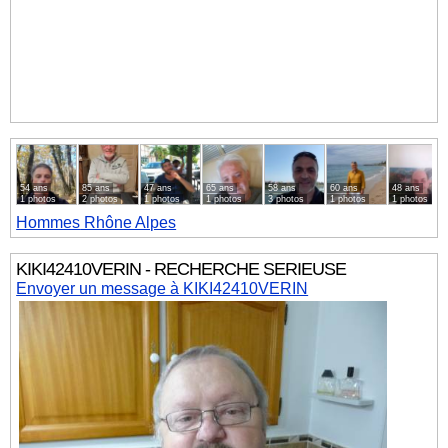
54 ans
85 ans
47 ans
65 ans
58 ans
60 ans
48 ans
1 photos
2 photos
1 photos
1 photos
3 photos
1 photos
1 photos
Hommes
Rhône Alpes
KIKI42410VERIN - RECHERCHE SERIEUSE
Envoyer un message à KIKI42410VERIN