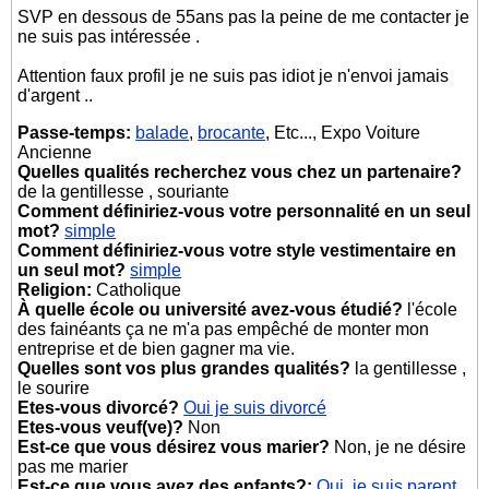
SVP en dessous de 55ans pas la peine de me contacter je
ne suis pas intéressée .
Attention faux profil je ne suis pas idiot je n'envoi jamais
d'argent ..
Passe-temps:
balade
,
brocante
, Etc..., Expo Voiture
Ancienne
Quelles qualités recherchez vous chez un partenaire?
de la gentillesse , souriante
Comment définiriez-vous votre personnalité en un seul
mot?
simple
Comment définiriez-vous votre style vestimentaire en
un seul mot?
simple
Religion:
Catholique
À quelle école ou université avez-vous étudié?
l'école
des fainéants ça ne m'a pas empêché de monter mon
entreprise et de bien gagner ma vie.
Quelles sont vos plus grandes qualités?
la gentillesse ,
le sourire
Etes-vous divorcé?
Oui je suis divorcé
Etes-vous veuf(ve)?
Non
Est-ce que vous désirez vous marier?
Non, je ne désire
pas me marier
Est-ce que vous avez des enfants?:
Oui, je suis parent