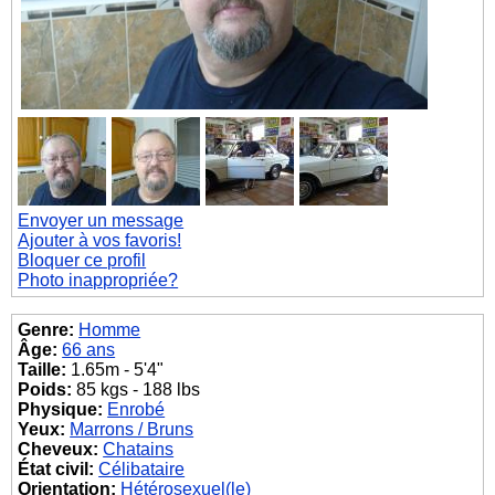
Envoyer un message
Ajouter à vos favoris!
Bloquer ce profil
Photo inappropriée?
Genre:
Homme
Âge:
66 ans
Taille:
1.65m - 5'4"
Poids:
85 kgs - 188 lbs
Physique:
Enrobé
Yeux:
Marrons / Bruns
Cheveux:
Chatains
État civil:
Célibataire
Orientation:
Hétérosexuel(le)