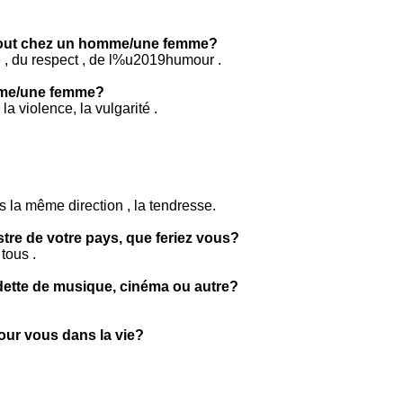
tout chez un homme/une femme?
se , du respect , de l%u2019humour .
mme/une femme?
 la violence, la vulgarité .
s la même direction , la tendresse.
stre de votre pays, que feriez vous?
tous .
ette de musique, cinéma ou autre?
pour vous dans la vie?