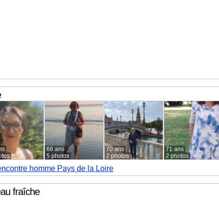
e
ns
66 ans
70 ans
71 ans
otos
5 photos
2 photos
2 photos
ncontre homme Pays de la Loire
eau fraîche