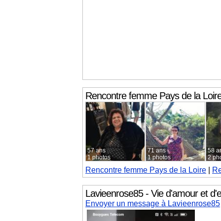
Rencontre femme
Pays de la Loir
57 ans
71 ans
58 a
1 photos
1 photos
2 ph
Rencontre femme
Pays de la Loire
|
Re
Lavieenrose85 - Vie d'amour et d'
Envoyer un message à Lavieenrose85