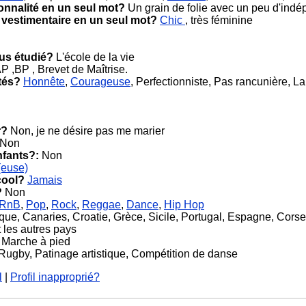
onnalité en un seul mot?
Un grain de folie avec un peu d'ind
 vestimentaire en un seul mot?
Chic
, très féminine
ous étudié?
L'école de la vie
 ,BP , Brevet de Maîtrise.
tés?
Honnête
,
Courageuse
, Perfectionniste, Pas rancunière, L
r?
Non, je ne désire pas me marier
Non
nfants?:
Non
(euse)
cool?
Jamais
?
Non
RnB
,
Pop
,
Rock
,
Reggae
,
Dance
,
Hip Hop
que, Canaries, Croatie, Grèce, Sicile, Portugal, Espagne, Corse
 les autres pays
 Marche à pied
Rugby, Patinage artistique, Compétition de danse
l
|
Profil inapproprié?