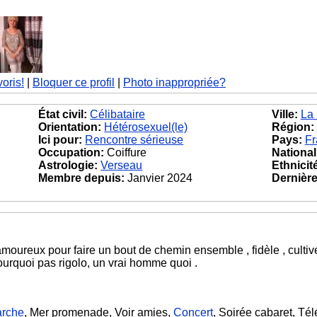
voris!
|
Bloquer ce profil
|
Photo inappropriée?
État civil:
Célibataire
Ville:
La 
Orientation:
Hétérosexuel(le)
Région:
Ici pour:
Rencontre sérieuse
Pays:
Fr
Occupation:
Coiffure
National
Astrologie:
Verseau
Ethnicit
Membre depuis:
Janvier 2024
Dernière 
amoureux pour faire un bout de chemin ensemble , fidèle , cultivé,
ourquoi pas rigolo, un vrai homme quoi .
rche
, Mer promenade, Voir amies,
Concert
, Soirée cabaret, Tél