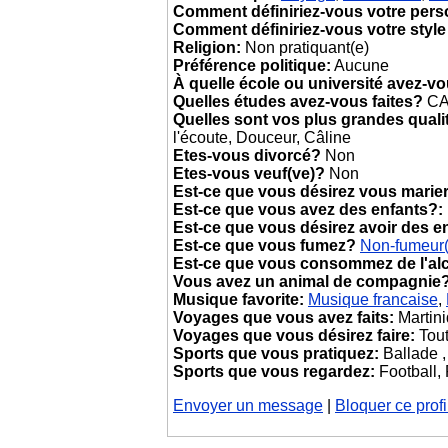
Comment définiriez-vous votre pers
Comment définiriez-vous votre style
Religion:
Non pratiquant(e)
Préférence politique:
Aucune
À quelle école ou université avez-v
Quelles études avez-vous faites?
CAP
Quelles sont vos plus grandes quali
l'écoute, Douceur, Câline
Etes-vous divorcé?
Non
Etes-vous veuf(ve)?
Non
Est-ce que vous désirez vous marie
Est-ce que vous avez des enfants?:
Est-ce que vous désirez avoir des e
Est-ce que vous fumez?
Non-fumeur
Est-ce que vous consommez de l'al
Vous avez un animal de compagnie
Musique favorite:
Musique francaise
,
Voyages que vous avez faits:
Martini
Voyages que vous désirez faire:
Tout
Sports que vous pratiquez:
Ballade ,
Sports que vous regardez:
Football, 
Envoyer un message
|
Bloquer ce profi