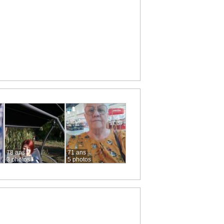
78 ans
71 ans
3 photos
5 photos