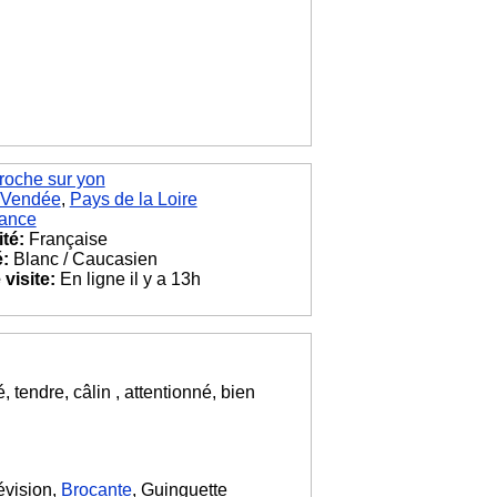
roche sur yon
Vendée
,
Pays de la Loire
ance
ité:
Française
é:
Blanc / Caucasien
visite:
En ligne il y a 13h
 tendre, câlin , attentionné, bien
évision,
Brocante
, Guinguette