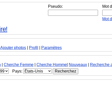
Pseudo:
Mot d
Mot 
re!
|
Ajouter photos
|
Profil
|
Paramètres
h
|
Cherche Femme
|
Cherche Homme
|
Nouveaux
|
Recherche 
Pays: