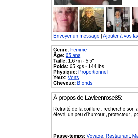
Envoyer un message
|
Ajouter à vos fa
Genre:
Femme
Âge:
65 ans
Taille:
1.67m - 5'5"
Poids:
65 kgs - 144 lbs
Physique:
Proportionnel
Yeux:
Verts
Cheveux:
Blonds
À propos de Lavieenrose85:
Retraité de la coiffure , recherche son 
élevé, un peu d'humour , protecteur , p
Passe-temps:
Voyage
,
Restaurant
,
Ma