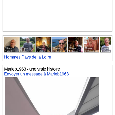
73 ans
77 ans
63 ans
48 ans
67 ans
71 ans
53 ans
1 photos
1 photos
2 photos
2 photos
4 photos
1 photos
4 photos
Hommes
Pays de la Loire
Marieb1963 - une vraie histoire
Envoyer un message à Marieb1963