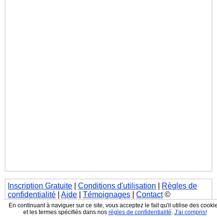
Inscription Gratuite
|
Conditions d'utilisation
|
Règles de
confidentialité
|
Aide
|
Témoignages
|
Contact
©
JeContacte.com, Tous droits réservés
En continuant à naviguer sur ce site, vous acceptez le fait qu'il utilise des cooki
et les termes spécifiés dans nos
règles de confidentialité
.
J'ai compris!