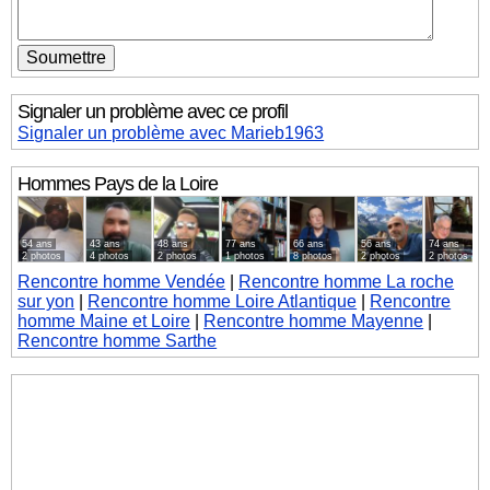
Signaler un problème avec ce profil
Signaler un problème avec Marieb1963
Hommes
Pays de la Loire
54 ans
43 ans
48 ans
77 ans
66 ans
56 ans
74 ans
2 photos
4 photos
2 photos
1 photos
8 photos
2 photos
2 photos
Rencontre homme Vendée
|
Rencontre homme La roche
sur yon
|
Rencontre homme Loire Atlantique
|
Rencontre
homme Maine et Loire
|
Rencontre homme Mayenne
|
Rencontre homme Sarthe