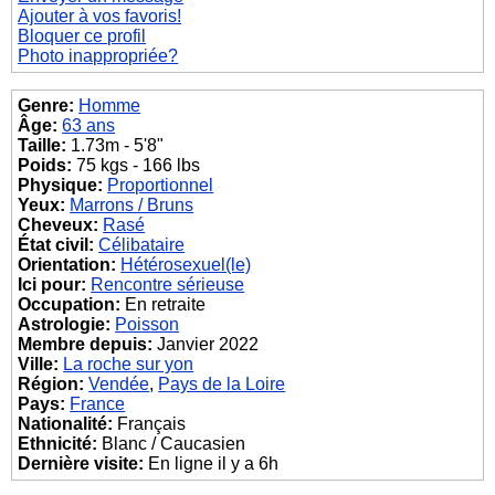
Ajouter à vos favoris!
Bloquer ce profil
Photo inappropriée?
Genre:
Homme
Âge:
63 ans
Taille:
1.73m - 5'8"
Poids:
75 kgs - 166 lbs
Physique:
Proportionnel
Yeux:
Marrons / Bruns
Cheveux:
Rasé
État civil:
Célibataire
Orientation:
Hétérosexuel(le)
Ici pour:
Rencontre sérieuse
Occupation:
En retraite
Astrologie:
Poisson
Membre depuis:
Janvier 2022
Ville:
La roche sur yon
Région:
Vendée
,
Pays de la Loire
Pays:
France
Nationalité:
Français
Ethnicité:
Blanc / Caucasien
Dernière visite:
En ligne il y a 6h