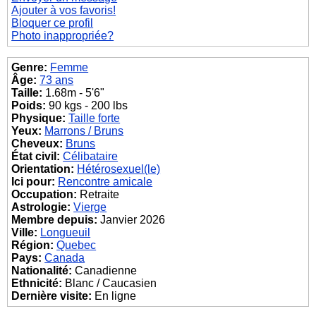
Ajouter à vos favoris!
Bloquer ce profil
Photo inappropriée?
Genre:
Femme
Âge:
73 ans
Taille:
1.68m - 5'6"
Poids:
90 kgs - 200 lbs
Physique:
Taille forte
Yeux:
Marrons / Bruns
Cheveux:
Bruns
État civil:
Célibataire
Orientation:
Hétérosexuel(le)
Ici pour:
Rencontre amicale
Occupation:
Retraite
Astrologie:
Vierge
Membre depuis:
Janvier 2026
Ville:
Longueuil
Région:
Quebec
Pays:
Canada
Nationalité:
Canadienne
Ethnicité:
Blanc / Caucasien
Dernière visite:
En ligne