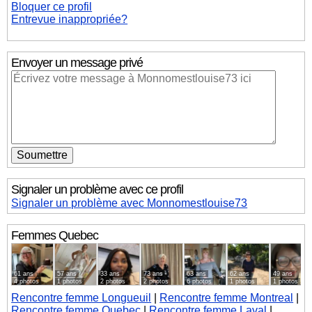
Bloquer ce profil
Entrevue inappropriée?
Envoyer un message privé
Signaler un problème avec ce profil
Signaler un problème avec Monnomestlouise73
Femmes
Quebec
61 ans
57 ans
33 ans
73 ans
63 ans
62 ans
49 ans
4 photos
1 photos
2 photos
2 photos
6 photos
1 photos
1 photos
Rencontre femme Longueuil
|
Rencontre femme Montreal
|
Rencontre femme Quebec
|
Rencontre femme Laval
|