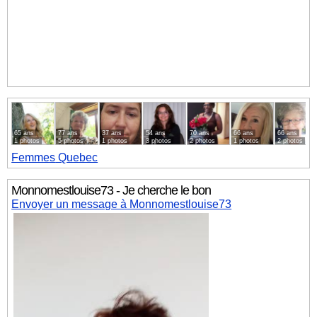
65 ans
77 ans
37 ans
54 ans
70 ans
66 ans
66 ans
1 photos
5 photos
1 photos
3 photos
2 photos
1 photos
2 photos
Femmes
Quebec
Monnomestlouise73 - Je cherche le bon
Envoyer un message à Monnomestlouise73