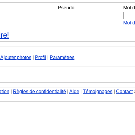
Pseudo:
Mot d
Mot 
re!
|
Ajouter photos
|
Profil
|
Paramètres
ation
|
Règles de confidentialité
|
Aide
|
Témoignages
|
Contact
©