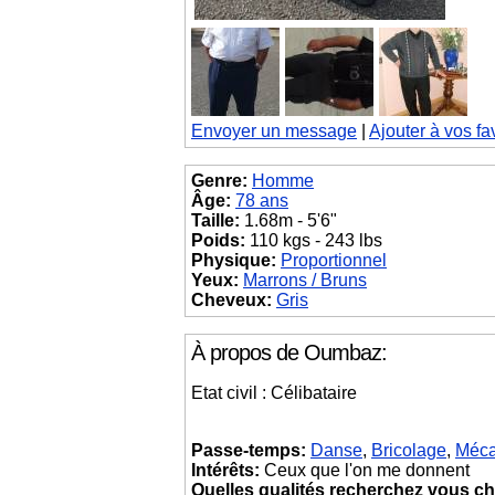
Envoyer un message
|
Ajouter à vos fa
Genre:
Homme
Âge:
78 ans
Taille:
1.68m - 5'6"
Poids:
110 kgs - 243 lbs
Physique:
Proportionnel
Yeux:
Marrons / Bruns
Cheveux:
Gris
À propos de Oumbaz:
Etat civil : Célibataire
Passe-temps:
Danse
,
Bricolage
,
Méca
Intérêts:
Ceux que l'on me donnent
Quelles qualités recherchez vous ch