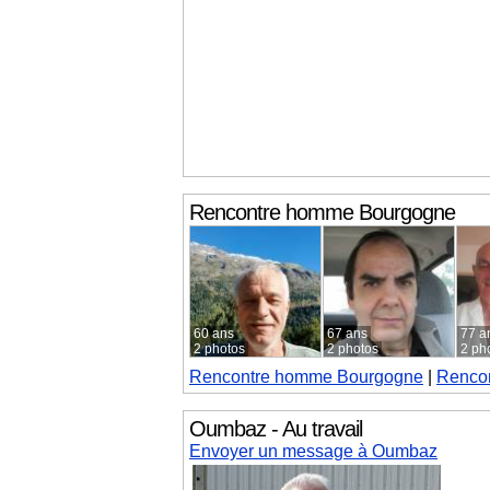
Rencontre homme
Bourgogne
60 ans
67 ans
77 a
2 photos
2 photos
2 ph
Rencontre homme
Bourgogne
|
Renco
Oumbaz - Au travail
Envoyer un message à Oumbaz