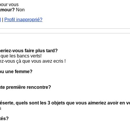
our vous
 amour?
Non
l
|
Profil inapproprié?
eriez-vous faire plus tard?
 que les bancs verts!
ez-vous çà que vous avez ecris !
 ou une femme?
oute première rencontre?
éserte, quels sont les 3 objets que vous aimeriez avoir en 
s
tés?