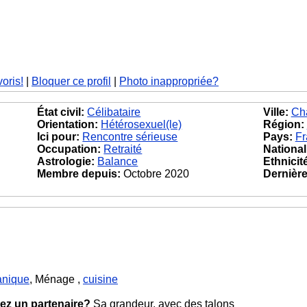
voris!
|
Bloquer ce profil
|
Photo inappropriée?
État civil:
Célibataire
Ville:
Ch
Orientation:
Hétérosexuel(le)
Région:
Ici pour:
Rencontre sérieuse
Pays:
Fr
Occupation:
Retraité
National
Astrologie:
Balance
Ethnicit
Membre depuis:
Octobre 2020
Dernière 
nique
, Ménage ,
cuisine
ez un partenaire?
Sa grandeur, avec des talons