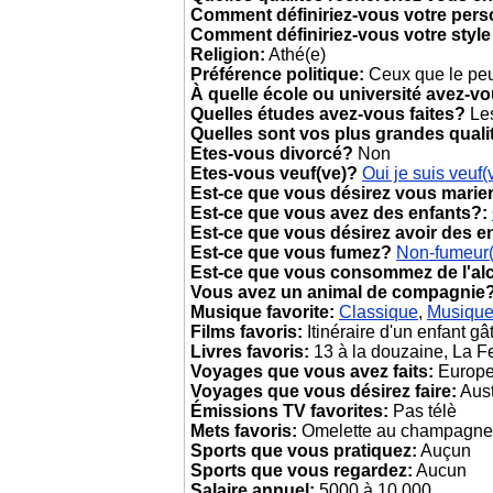
Comment définiriez-vous votre pers
Comment définiriez-vous votre style
Religion:
Athé(e)
Préférence politique:
Ceux que le peup
À quelle école ou université avez-v
Quelles études avez-vous faites?
Les
Quelles sont vos plus grandes quali
Etes-vous divorcé?
Non
Etes-vous veuf(ve)?
Oui je suis veuf(
Est-ce que vous désirez vous marie
Est-ce que vous avez des enfants?:
Est-ce que vous désirez avoir des e
Est-ce que vous fumez?
Non-fumeur
Est-ce que vous consommez de l'al
Vous avez un animal de compagnie
Musique favorite:
Classique
,
Musique
Films favoris:
Itinéraire d'un enfant g
Livres favoris:
13 à la douzaine, La F
Voyages que vous avez faits:
Europe
Voyages que vous désirez faire:
Aust
Émissions TV favorites:
Pas télè
Mets favoris:
Omelette au champagne
Sports que vous pratiquez:
Auçun
Sports que vous regardez:
Aucun
Salaire annuel:
5000 à 10,000