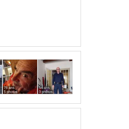
78 ans
54 ans
5 photos
3 photos