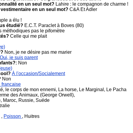
onnalité en un seul mot?
Lahire : le compagnon de charme !
 vestimentaire en un seul mot?
C&A Et Adler
le a élu !
ous étudié?
E.C.T. Paraclet à Boves (80)
 méthodiques pas le pifomètre
tés?
Celle qui me plait
ve)
r?
Non, je ne désire pas me marier
Oui, je suis parent
nfants?:
Non
(euse)
cool?
À l'occasion/Socialement
?
Non
 francaise
âté, le corps de mon ennemi, La horse, Le Marginal, Le Pacha
erme des Animaux, (George Orwell),
, Maroc, Russie, Suéde
ralie
 ,
Poisson
, Huitres