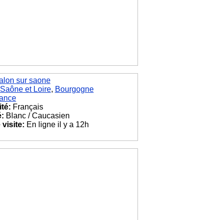
alon sur saone
Saône et Loire
,
Bourgogne
ance
ité:
Français
é:
Blanc / Caucasien
visite:
En ligne il y a 12h