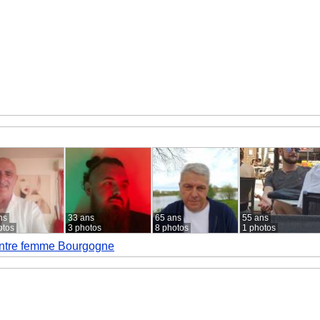
ns
33 ans
65 ans
55 ans
otos
3 photos
8 photos
1 photos
ntre femme Bourgogne