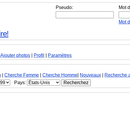
Pseudo:
Mot d
Mot 
re!
|
Ajouter photos
|
Profil
|
Paramètres
h
|
Cherche Femme
|
Cherche Homme
|
Nouveaux
|
Recherche 
Pays: