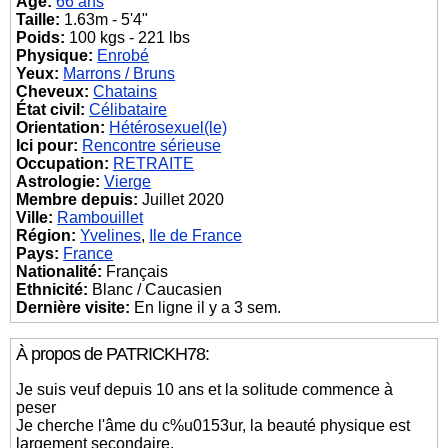
Âge:
66 ans
Taille:
1.63m - 5'4"
Poids:
100 kgs - 221 lbs
Physique:
Enrobé
Yeux:
Marrons / Bruns
Cheveux:
Chatains
État civil:
Célibataire
Orientation:
Hétérosexuel(le)
Ici pour:
Rencontre sérieuse
Occupation:
RETRAITE
Astrologie:
Vierge
Membre depuis:
Juillet 2020
Ville:
Rambouillet
Région:
Yvelines
,
Ile de France
Pays:
France
Nationalité:
Français
Ethnicité:
Blanc / Caucasien
Dernière visite:
En ligne il y a 3 sem.
À propos de PATRICKH78:
Je suis veuf depuis 10 ans et la solitude commence à
peser
Je cherche l'âme du c%u0153ur, la beauté physique est
largement secondaire.