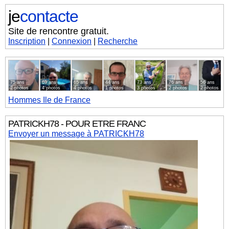
je
contacte
Site de rencontre gratuit.
Inscription
|
Connexion
|
Recherche
75 ans
69 ans
65 ans
44 ans
73 ans
76 ans
56 ans
2 photos
4 photos
4 photos
1 photos
3 photos
2 photos
2 photos
Hommes
Ile de France
PATRICKH78 - POUR ETRE FRANC
Envoyer un message à PATRICKH78