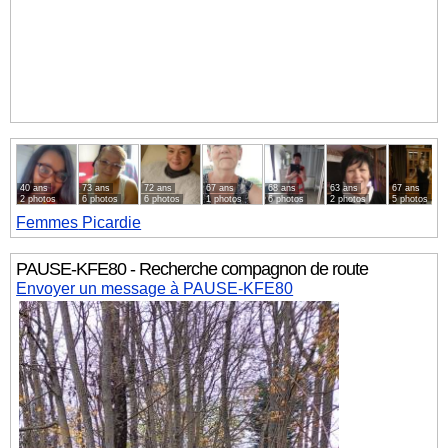
40 ans
73 ans
72 ans
67 ans
68 ans
63 ans
67 ans
2 photos
6 photos
6 photos
1 photos
6 photos
2 photos
5 photos
Femmes
Picardie
PAUSE-KFE80 - Recherche compagnon de route
Envoyer un message à PAUSE-KFE80