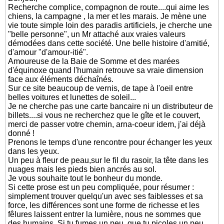
Recherche complice, compagnon de route....qui aime les
chiens, la campagne , la mer et les marais. Je mène une
vie toute simple loin des paradis artificiels, je cherche une
"belle personne", un Mr attaché aux vraies valeurs
démodées dans cette société. Une belle histoire d'amitié,
d'amour "d'amour-itié".
Amoureuse de la Baie de Somme et des marées
d'équinoxe quand l'humain retrouve sa vraie dimension
face aux éléments déchaînés.
Sur ce site beaucoup de vernis, de tape à l'oeil entre
belles voitures et lunettes de soleil...
Je ne cherche pas une carte bancaire ni un distributeur de
billets....si vous ne recherchez que le gîte et le couvert,
merci de passer votre chemin, arna-coeur idem, j'ai déjà
donné !
Prenons le temps d'une rencontre pour échanger les yeux
dans les yeux.
Un peu à fleur de peau,sur le fil du rasoir, la tête dans les
nuages mais les pieds bien ancrés au sol.
Je vous souhaite tout le bonheur du monde.
Si cette prose est un peu compliquée, pour résumer :
simplement trouver quelqu'un avec ses faiblesses et sa
force, les différences sont une forme de richesse et les
fêlures laissent entrer la lumière, nous ne sommes que
des humains. Si tu fumes un peu, que tu picoles un peu,