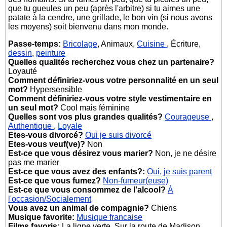
que tu gueules un peu (après l'arbitre) si tu aimes une
patate à la cendre, une grillade, le bon vin (si nous avons
les moyens) soit bienvenu dans mon monde.
Passe-temps:
Bricolage
, Animaux,
Cuisine
, Écriture,
dessin
,
peinture
Quelles qualités recherchez vous chez un partenaire?
Loyauté
Comment définiriez-vous votre personnalité en un seul
mot?
Hypersensible
Comment définiriez-vous votre style vestimentaire en
un seul mot?
Cool mais féminine
Quelles sont vos plus grandes qualités?
Courageuse
,
Authentique
,
Loyale
Etes-vous divorcé?
Oui je suis divorcé
Etes-vous veuf(ve)?
Non
Est-ce que vous désirez vous marier?
Non, je ne désire
pas me marier
Est-ce que vous avez des enfants?:
Oui, je suis parent
Est-ce que vous fumez?
Non-fumeur(euse)
Est-ce que vous consommez de l'alcool?
À
l'occasion/Socialement
Vous avez un animal de compagnie?
Chiens
Musique favorite:
Musique francaise
Films favoris:
La ligne verte, Sur la route de Madison,