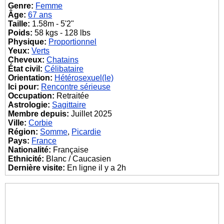
Genre:
Femme
Âge:
67 ans
Taille:
1.58m - 5'2"
Poids:
58 kgs - 128 lbs
Physique:
Proportionnel
Yeux:
Verts
Cheveux:
Chatains
État civil:
Célibataire
Orientation:
Hétérosexuel(le)
Ici pour:
Rencontre sérieuse
Occupation:
Retraitée
Astrologie:
Sagittaire
Membre depuis:
Juillet 2025
Ville:
Corbie
Région:
Somme
,
Picardie
Pays:
France
Nationalité:
Française
Ethnicité:
Blanc / Caucasien
Dernière visite:
En ligne il y a 2h