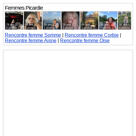
Femmes
Picardie
74 ans
62 ans
69 ans
59 ans
64 ans
56 ans
66 ans
4 photos
2 photos
1 photos
1 photos
1 photos
7 photos
4 photos
Rencontre femme Somme
|
Rencontre femme Corbie
|
Rencontre femme Aisne
|
Rencontre femme Oise