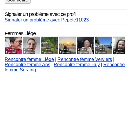
Signaler un problème avec ce profil
Signaler un problème avec Pepete11023
Femmes
Liège
55 ans
72 ans
61 ans
50 ans
77 ans
67 ans
61 ans
1 photos
1 photos
6 photos
1 photos
3 photos
3 photos
5 photos
Rencontre femme Liège
|
Rencontre femme Verviers
|
Rencontre femme Ans
|
Rencontre femme Huy
|
Rencontre
femme Seraing