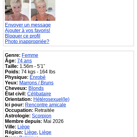
Envoyer un message
Ajouter à vos favoris!
Bloquer ce profil
Photo inappropriée?
Genre:
Femme
Âge:
74 ans
Taille:
1.56m - 5'1"
Poids:
74 kgs - 164 lbs
Physique:
Enrobé
Yeux:
Marrons / Bruns
Cheveux:
Blonds
État civil:
Célibataire
Orientation:
Hétérosexuel(le)
Ici pour:
Rencontre amicale
Occupation:
Retraitée
Astrologie:
Scorpion
Membre depuis:
Mai 2026
Ville:
Liège
Région:
Liège
,
Liège