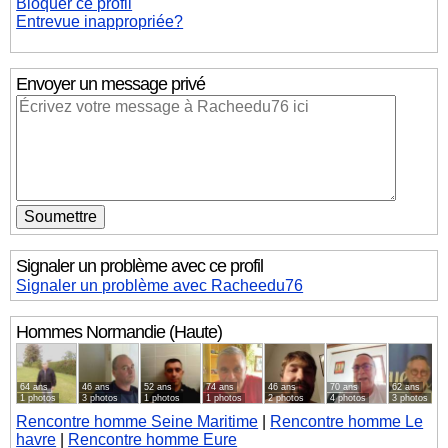
Bloquer ce profil
Entrevue inappropriée?
Envoyer un message privé
Signaler un problème avec ce profil
Signaler un problème avec Racheedu76
Hommes
Normandie (Haute)
64 ans
46 ans
52 ans
74 ans
46 ans
70 ans
62 ans
1 photos
3 photos
1 photos
1 photos
2 photos
4 photos
3 photos
Rencontre homme Seine Maritime
|
Rencontre homme Le
havre
|
Rencontre homme Eure