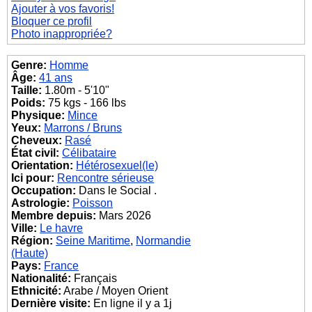
Ajouter à vos favoris!
Bloquer ce profil
Photo inappropriée?
Genre:
Homme
Âge:
41 ans
Taille:
1.80m - 5'10"
Poids:
75 kgs - 166 lbs
Physique:
Mince
Yeux:
Marrons / Bruns
Cheveux:
Rasé
État civil:
Célibataire
Orientation:
Hétérosexuel(le)
Ici pour:
Rencontre sérieuse
Occupation:
Dans le Social .
Astrologie:
Poisson
Membre depuis:
Mars 2026
Ville:
Le havre
Région:
Seine Maritime
,
Normandie
(Haute)
Pays:
France
Nationalité:
Français
Ethnicité:
Arabe / Moyen Orient
Dernière visite:
En ligne il y a 1j