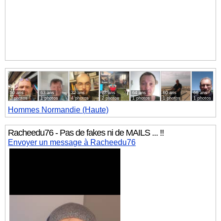
50 ans
63 ans
32 ans
73 ans
64 ans
60 ans
66 ans
2 photos
1 photos
4 photos
2 photos
1 photos
1 photos
1 photos
Hommes
Normandie (Haute)
Racheedu76 - Pas de fakes ni de MAILS ... !!
Envoyer un message à Racheedu76