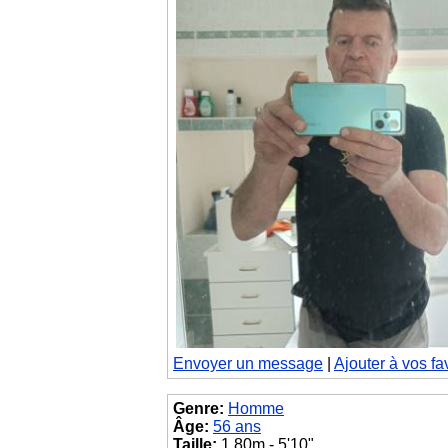
Envoyer un message
|
Ajouter à vos fa
Genre:
Homme
Âge:
56 ans
Taille:
1.80m - 5'10"