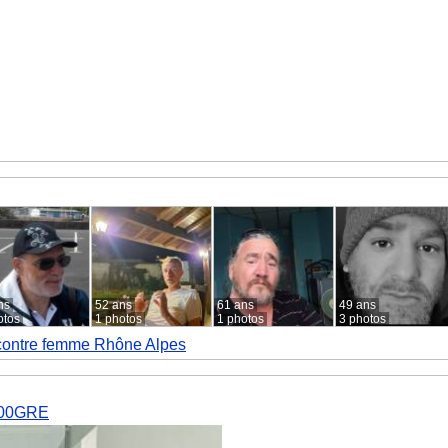
ns
52 ans
61 ans
49 ans
otos
1 photos
1 photos
3 photos
ontre femme Rhône Alpes
000GRE