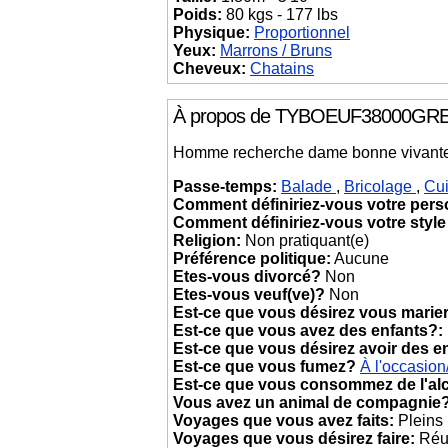
Poids:
80 kgs - 177 lbs
Physique:
Proportionnel
Yeux:
Marrons / Bruns
Cheveux:
Chatains
À propos de TYBOEUF38000GRE
Homme recherche dame bonne vivante e
Passe-temps:
Balade
,
Bricolage
,
Cu
Comment définiriez-vous votre pers
Comment définiriez-vous votre style
Religion:
Non pratiquant(e)
Préférence politique:
Aucune
Etes-vous divorcé?
Non
Etes-vous veuf(ve)?
Non
Est-ce que vous désirez vous marie
Est-ce que vous avez des enfants?:
Est-ce que vous désirez avoir des e
Est-ce que vous fumez?
À l'occasio
Est-ce que vous consommez de l'al
Vous avez un animal de compagnie
Voyages que vous avez faits:
Pleins
Voyages que vous désirez faire:
Réun