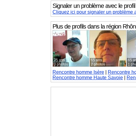
Signaler un problème avec le pr
Cliquez ici pour signaler un problèm
Plus de profils dans la région
Rhône
75 ans
65 ans
65 a
3 photos
2 photos
1 ph
Rencontre homme Isère
|
Rencontre h
Rencontre homme Haute Savoie
|
Ren