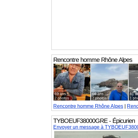
Rencontre homme
Rhône Alpes
69 ans
66 ans
81 a
2 photos
7 photos
1 ph
Rencontre homme
Rhône Alpes
|
Renc
TYBOEUF38000GRE - Épicurien
Envoyer un message à TYBOEUF38