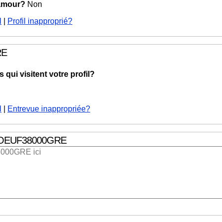
 amour?
Non
l
|
Profil inapproprié?
RE
qui visitent votre profil?
l
|
Entrevue inappropriée?
OEUF38000GRE