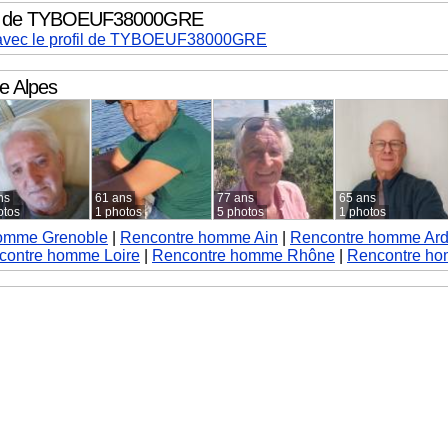
ofil de TYBOEUF38000GRE
e avec le profil de TYBOEUF38000GRE
 Alpes
ns
61 ans
77 ans
65 ans
otos
1 photos
5 photos
1 photos
omme Grenoble
|
Rencontre homme Ain
|
Rencontre homme Ar
contre homme Loire
|
Rencontre homme Rhône
|
Rencontre ho