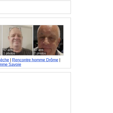
57 ans
67 ans
1 photos
2 photos
dèche
|
Rencontre homme Drôme
|
mme Savoie