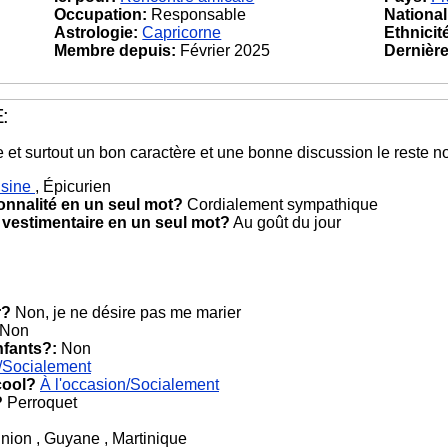
Occupation:
Responsable
National
Astrologie:
Capricorne
Ethnicit
Membre depuis:
Février 2025
Dernière 
:
t surtout un bon caractère et une bonne discussion le reste n
isine
, Épicurien
onnalité en un seul mot?
Cordialement sympathique
 vestimentaire en un seul mot?
Au goût du jour
r?
Non, je ne désire pas me marier
Non
nfants?:
Non
n/Socialement
cool?
À l'occasion/Socialement
?
Perroquet
ion , Guyane , Martinique