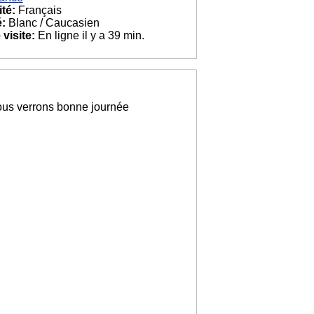
ité:
Français
é:
Blanc / Caucasien
visite:
En ligne il y a 39 min.
ous verrons bonne journée