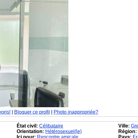
voris!
|
Bloquer ce profil
|
Photo inappropriée?
État civil:
Célibataire
Ville:
Gr
Orientation:
Hétérosexuel(le)
Région:
Ici pour:
Rencontre amicale
Pays:
Fr