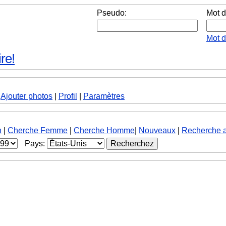
Pseudo:
Mot d
Mot 
re!
|
Ajouter photos
|
Profil
|
Paramètres
h
|
Cherche Femme
|
Cherche Homme
|
Nouveaux
|
Recherche 
Pays: