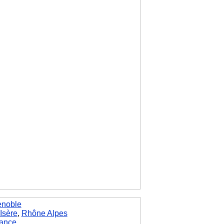
enoble
Isère
,
Rhône Alpes
ance