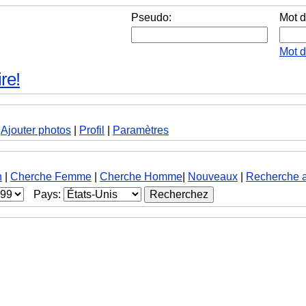
Pseudo:
Mot d
Mot 
re!
|
Ajouter photos
|
Profil
|
Paramètres
h
|
Cherche Femme
|
Cherche Homme
|
Nouveaux
|
Recherche 
Pays: