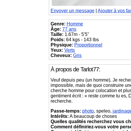
Envoyer un message
|
Ajouter à vos fa
Genre:
Homme
Âge:
77 ans
Taille:
1.67m - 5'5"
Poids:
64 kgs - 143 lbs
Physique:
Proportionnel
Yeux:
Verts
Cheveux:
Gris
À propos de Tarlot77:
Veuf depuis peu (un homme). Je reche
impossible, mais de quoi construire u
cherche homme pour colocation et plus 
gentiment écrit : « reste comme tu e
recherche.
Passe-temps:
photo
, speleo,
jardinag
Intérêts:
A beaucoup de choses
Quelles qualités recherchez vous ch
Comment définiriez-vous votre pers