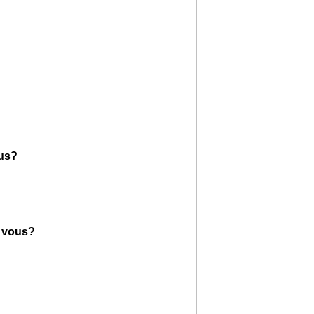
ous?
c vous?