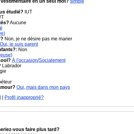
 vestimentaire en un seul mot?
simple
ous étudié?
IUT
UT
tés?
Aucune
cé
ve)
r?
Non, je ne désire pas me marier
Oui, je suis parent
nfants?:
Non
(euse)
cool?
À l'occasion/Socialement
?
Labrador
gie
éteur
 amour?
Oui, mais dans mon pays
l
|
Profil inapproprié?
eriez-vous faire plus tard?