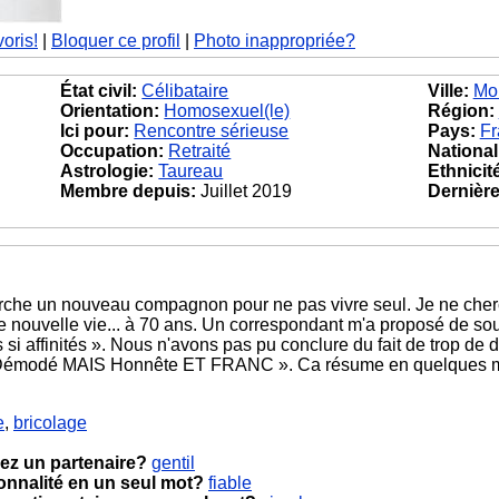
voris!
|
Bloquer ce profil
|
Photo inappropriée?
État civil:
Célibataire
Ville:
Mor
Orientation:
Homosexuel(le)
Région:
Ici pour:
Rencontre sérieuse
Pays:
Fr
Occupation:
Retraité
National
Astrologie:
Taureau
Ethnicit
Membre depuis:
Juillet 2019
Dernière 
rche un nouveau compagnon pour ne pas vivre seul. Je ne cherc
ne nouvelle vie... à 70 ans. Un correspondant m'a proposé de s
si affinités ». Nous n'avons pas pu conclure du fait de trop de
s, Démodé MAIS Honnête ET FRANC ». Ca résume en quelques mo
e
,
bricolage
ez un partenaire?
gentil
onnalité en un seul mot?
fiable