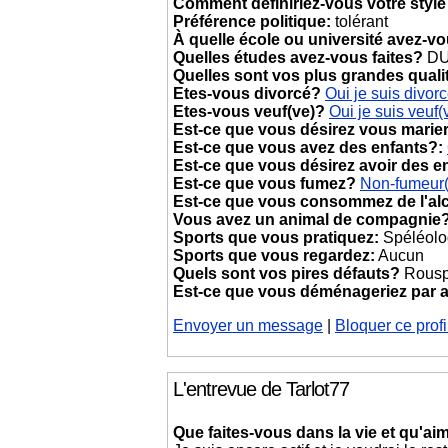
Comment définiriez-vous votre style
Préférence politique:
tolérant
À quelle école ou université avez-v
Quelles études avez-vous faites?
D
Quelles sont vos plus grandes quali
Etes-vous divorcé?
Oui je suis divor
Etes-vous veuf(ve)?
Oui je suis veuf(
Est-ce que vous désirez vous marie
Est-ce que vous avez des enfants?:
Est-ce que vous désirez avoir des e
Est-ce que vous fumez?
Non-fumeur
Est-ce que vous consommez de l'al
Vous avez un animal de compagnie
Sports que vous pratiquez:
Spéléolo
Sports que vous regardez:
Aucun
Quels sont vos pires défauts?
Rousp
Est-ce que vous déménageriez par
Envoyer un message
|
Bloquer ce profi
L'entrevue de Tarlot77
Que faites-vous dans la vie et qu'aim