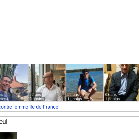
ns
52 ans
56 ans
63 ans
otos
2 photos
1 photos
1 photos
ontre femme Ile de France
eul