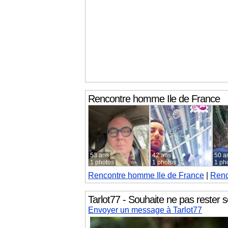
Rencontre homme
Ile de France
53 ans
42 ans
50 a
1 photos
1 photos
1 ph
Rencontre homme
Ile de France
|
Renc
Tarlot77 - Souhaite ne pas rester s
Envoyer un message à Tarlot77