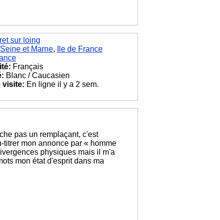
et sur loing
Seine et Marne
,
Ile de France
ance
ité:
Français
é:
Blanc / Caucasien
visite:
En ligne il y a 2 sem.
he pas un remplaçant, c'est
ou-titrer mon annonce par « homme
 divergences physiques mais il m'a
ts mon état d'esprit dans ma