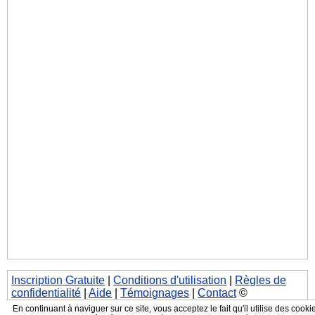
Inscription Gratuite
|
Conditions d'utilisation
|
Règles de
confidentialité
|
Aide
|
Témoignages
|
Contact
©
JeContacte.com, Tous droits réservés
En continuant à naviguer sur ce site, vous acceptez le fait qu'il utilise des cooki