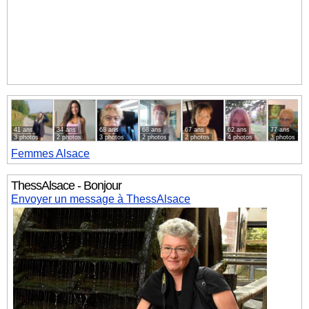
41 ans
34 ans
68 ans
68 ans
67 ans
62 ans
77 ans
3 photos
2 photos
3 photos
2 photos
2 photos
4 photos
3 photos
Femmes
Alsace
ThessAlsace - Bonjour
Envoyer un message à ThessAlsace