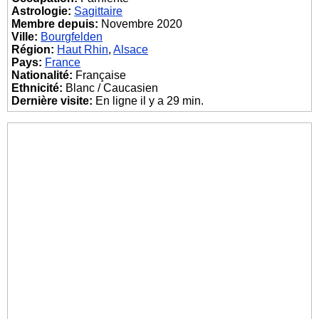
Astrologie:
Sagittaire
Membre depuis:
Novembre 2020
Ville:
Bourgfelden
Région:
Haut Rhin
,
Alsace
Pays:
France
Nationalité:
Française
Ethnicité:
Blanc / Caucasien
Dernière visite:
En ligne il y a 29 min.