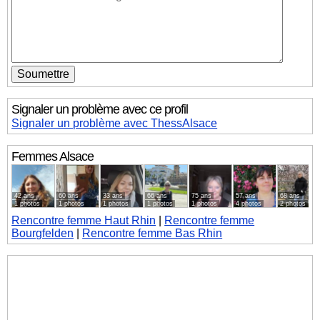
Signaler un problème avec ce profil
Signaler un problème avec ThessAlsace
Femmes
Alsace
42 ans
60 ans
33 ans
66 ans
75 ans
57 ans
68 ans
1 photos
1 photos
1 photos
1 photos
1 photos
4 photos
2 photos
Rencontre femme Haut Rhin
|
Rencontre femme
Bourgfelden
|
Rencontre femme Bas Rhin