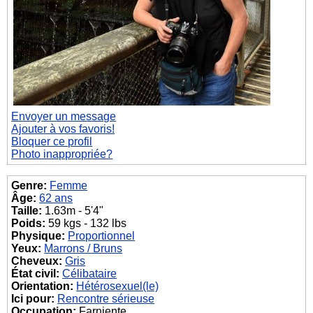
Envoyer un message
Ajouter à vos favoris!
Bloquer ce profil
Photo inappropriée?
Genre:
Femme
Âge:
62 ans
Taille:
1.63m - 5'4"
Poids:
59 kgs - 132 lbs
Physique:
Proportionnel
Yeux:
Marrons / Bruns
Cheveux:
Gris
État civil:
Célibataire
Orientation:
Hétérosexuel(le)
Ici pour:
Rencontre sérieuse
Occupation:
Farniente