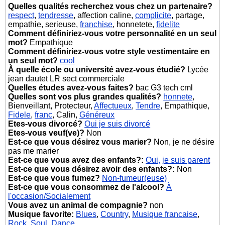
Quelles qualités recherchez vous chez un partenaire?
respect
,
tendresse
, affection caline,
complicite
, partage,
empathie, serieuse,
franchise
, honnetete,
fidelite
Comment définiriez-vous votre personnalité en un seul
mot?
Empathique
Comment définiriez-vous votre style vestimentaire en
un seul mot?
cool
À quelle école ou université avez-vous étudié?
Lycée
jean dautet LR sect commerciale
Quelles études avez-vous faites?
bac G3 tech cml
Quelles sont vos plus grandes qualités?
honnete
,
Bienveillant, Protecteur,
Affectueux
,
Tendre
, Empathique,
Fidele
,
franc
, Calin,
Généreux
Etes-vous divorcé?
Oui je suis divorcé
Etes-vous veuf(ve)?
Non
Est-ce que vous désirez vous marier?
Non, je ne désire
pas me marier
Est-ce que vous avez des enfants?:
Oui, je suis parent
Est-ce que vous désirez avoir des enfants?:
Non
Est-ce que vous fumez?
Non-fumeur(euse)
Est-ce que vous consommez de l'alcool?
À
l'occasion/Socialement
Vous avez un animal de compagnie?
non
Musique favorite:
Blues
,
Country
,
Musique francaise
,
Rock
,
Soul
,
Dance