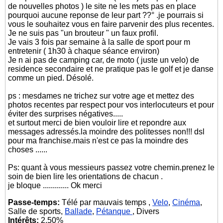
de nouvelles photos ) le site ne les mets pas en place
pourquoi aucune reponse de leur part ??° .je pourrais si
vous le souhaitez vous en faire parvenir des plus recentes.
Je ne suis pas "un brouteur " un faux profil.
Je vais 3 fois par semaine à la salle de sport pour m
entretenir ( 1h30 à chaque séance environ)
Je n ai pas de camping car, de moto ( juste un velo) de
residence secondaire et ne pratique pas le golf et je danse
comme un pied. Désolé.
ps : mesdames ne trichez sur votre age et mettez des
photos recentes par respect pour vos interlocuteurs et pour
éviter des surprises négatives.....
et surtout merci de bien vouloir lire et repondre aux
messages adressés.la moindre des politesses non!!! dsl
pour ma franchise.mais n'est ce pas la moindre des
choses ......
Ps: quant à vous messieurs passez votre chemin.prenez le
soin de bien lire les orientations de chacun .
je bloque ............. Ok merci
Passe-temps:
Télé par mauvais temps ,
Velo
,
Cinéma
,
Salle de sports,
Ballade
,
Pétanque
, Divers
Intérêts:
2.50%