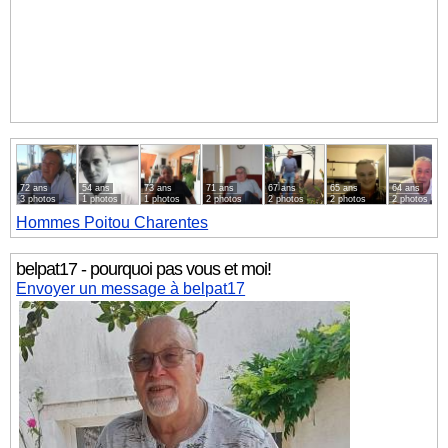
72 ans
54 ans
73 ans
71 ans
67 ans
65 ans
64 ans
3 photos
1 photos
1 photos
2 photos
2 photos
2 photos
2 photos
Hommes
Poitou Charentes
belpat17 - pourquoi pas vous et moi!
Envoyer un message à belpat17