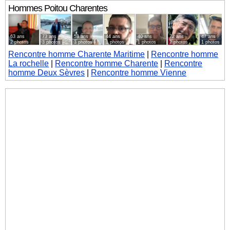
Hommes
Poitou Charentes
63 ans
73 ans
53 ans
44 ans
40 ans
72 ans
47 ans
2 photos
3 photos
3 photos
1 photos
1 photos
2 photos
1 photos
Rencontre homme Charente Maritime
|
Rencontre homme
La rochelle
|
Rencontre homme Charente
|
Rencontre
homme Deux Sèvres
|
Rencontre homme Vienne