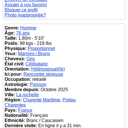
Ajouter à vos favoris!
Bloquer ce profil
Photo inappropriée?
Genre:
Homme
Âge:
76 ans
Taille:
1.80m - 5'10"
Poids:
98 kgs - 218 lbs
Physique:
Proportionnel
Yeux:
Marrons / Bruns
Cheveux:
Gris
État civil:
Célibataire
Orientation:
Hétérosexuel(le)
Ici pour:
Rencontre sérieuse
Occupation:
retraité
Astrologie:
Poisson
Membre depuis:
Octobre 2025
Ville:
La rochelle
Région:
Charente Maritime
,
Poitou
Charentes
Pays:
France
Nationalité:
Français
Ethnicité:
Blanc / Caucasien
Dernière visite:
En ligne il y a 31 min.