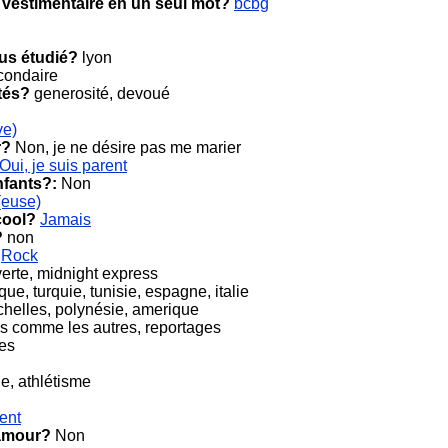
 vestimentaire en un seul mot?
bcbg
ous étudié?
lyon
ondaire
tés?
generosité, devoué
ve)
r?
Non, je ne désire pas me marier
Oui, je suis parent
nfants?:
Non
(euse)
cool?
Jamais
?
non
,
Rock
verte, midnight express
ue, turquie, tunisie, espagne, italie
helles, polynésie, amerique
as comme les autres, reportages
les
, athlétisme
ent
 amour?
Non