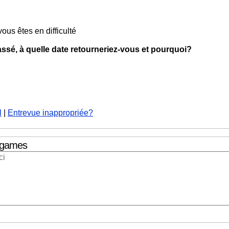
ous êtes en difficulté
assé, à quelle date retourneriez-vous et pourquoi?
l
|
Entrevue inappropriée?
egames