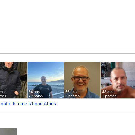
ns
54 ans
65 ans
48 ans
otos
2 photos
3 photos
1 photos
ontre femme Rhône Alpes