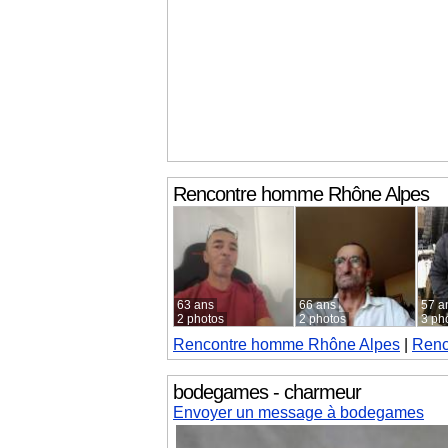
Rencontre homme
Rhône Alpes
63 ans
66 ans
57 a
2 photos
2 photos
3 ph
Rencontre homme
Rhône Alpes
|
Renc
bodegames - charmeur
Envoyer un message à bodegames