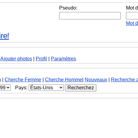
Pseudo:
Mot d
Mot 
re!
|
Ajouter photos
|
Profil
|
Paramètres
h
|
Cherche Femme
|
Cherche Homme
|
Nouveaux
|
Recherche 
Pays: