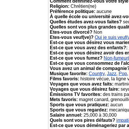
Comment définiriez-vous votre style
Religion:
Chrétien(ne)
Préférence politique:
aucune
À quelle école ou université avez-v
Quelles études avez-vous faites?
sec
Quelles sont vos plus grandes quali
Etes-vous divorcé?
Non
Etes-vous veuf(ve)?
Oui je suis veuf(
Est-ce que vous désirez vous marie
Est-ce que vous avez des enfants?:
Est-ce que vous désirez avoir des e
Est-ce que vous fumez?
Non-fumeur
Est-ce que vous consommez de l'al
Vous avez un animal de compagnie
Musique favorite:
Country
,
Jazz
,
Pop
Films favoris:
histoire vécue, la ligne 
Voyages que vous avez faits:
martiniq
Voyages que vous désirez faire:
seyc
Émissions TV favorites:
des trains p
Mets favoris:
magret canard, grenouil
Sports que vous pratiquez:
aucun
Sports que vous regardez:
mecanique
Salaire annuel:
25,000 à 30,000
Quels sont vos pires défauts?
impati
Est-ce que vous déménageriez par