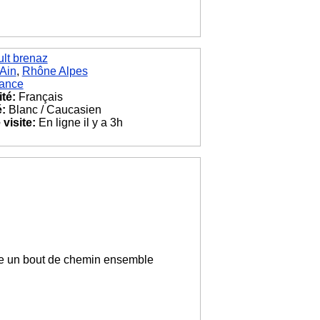
lt brenaz
Ain
,
Rhône Alpes
ance
ité:
Français
é:
Blanc / Caucasien
visite:
En ligne il y a 3h
ire un bout de chemin ensemble