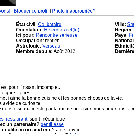
voris!
|
Bloquer ce profil
|
Photo inappropriée?
État civil:
Célibataire
Ville:
Sau
Orientation:
Hétérosexuel(le)
Région:
Ici pour:
Rencontre sérieuse
Pays:
Fr
Occupation:
rentier
National
Astrologie:
Verseau
Ethnicit
Membre depuis:
Août 2012
Dernière 
 est pour l'instant imcomplet.
uelques lignes .
rmet j aime la bonne cuisine et les bonnes choses de la vie.
s avide de curiosite
 qu elle se manifeste par la meme occasion nous pourrions fa
es
,
restaurant
, sport mécanique
ez un partenaire?
gentillesse
onnalité en un seul mot?
a decouvrir