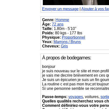
Envoyer un message
|
Ajouter à vos fa
Genre:
Homme
Âge:
72 ans
Taille:
1.80m - 5'10"
Poids:
80 kgs - 177 lbs
Physique:
Proportionnel
Yeux:
Marrons / Bruns
Cheveux:
Gris
À propos de bodegames:
bonjour
je suis nouveau sur le site et mon profil
je vais me decrire brièvement en ces q
Je suis un épicurien je suis un fin gou
La routine c est pas mon truc;et toujour
Si une personne semble se reconnaitre
Passe-temps:
voyages
, voitures,
sorti
Quelles qualités recherchez vous ch
Comment définiriez-vous votre pers