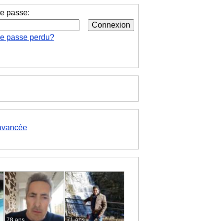
e passe:
de passe perdu?
avancée
78 ans
71 ans