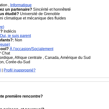
ation ,
Informatique
ez un partenaire?
Sincérité et honnêteté
ous étudié?
Université de Grenoble
i climatique et mécanique des fluides
ve)
r?
Indécis
Oui, je suis parent
nfants?:
Non
(euse)
cool?
À l'occasion/Socialement
?
Chat
rdique, Afrique centrale , Canada, Amérique du Sud
on, Corée-du-Sud
l
|
Profil inapproprié?
oute première rencontre?