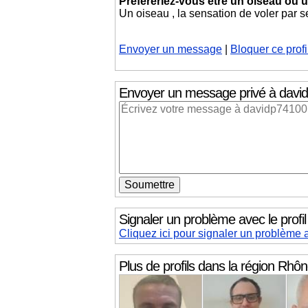
Préféreriez-vous être un oiseau ou 
Un oiseau , la sensation de voler par s
Envoyer un message
|
Bloquer ce profi
Envoyer un message privé
à davi
Signaler un problème avec le profi
Cliquez ici pour signaler un problème 
Plus de profils dans la région
Rhône