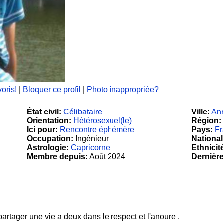
voris!
|
Bloquer ce profil
|
Photo inappropriée?
État civil:
Célibataire
Ville:
An
Orientation:
Hétérosexuel(le)
Région:
Ici pour:
Rencontre éphémère
Pays:
Fr
Occupation:
Ingénieur
National
Astrologie:
Capricorne
Ethnicit
Membre depuis:
Août 2024
Dernière 
artager une vie a deux dans le respect et l'anoure .