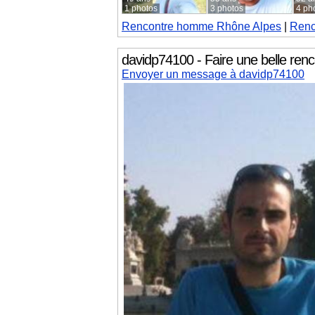
1 photos
3 photos
4 ph
Rencontre homme
Rhône Alpes
|
Renc
davidp74100 - Faire une belle renc
Envoyer un message à davidp74100