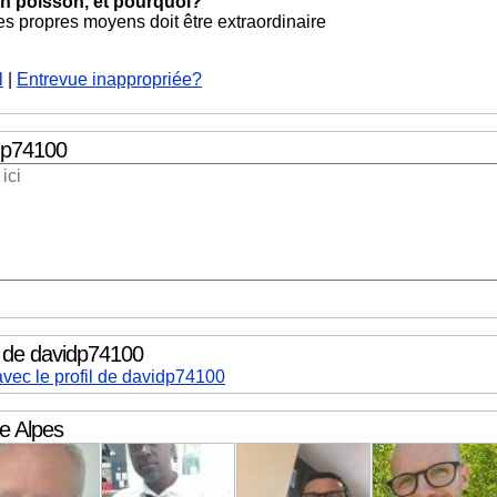
un poisson, et pourquoi?
es propres moyens doit être extraordinaire
l
|
Entrevue inappropriée?
dp74100
l de davidp74100
avec le profil de davidp74100
 Alpes