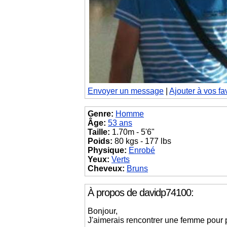
Envoyer un message
|
Ajouter à vos fa
Genre:
Homme
Âge:
53 ans
Taille:
1.70m - 5'6"
Poids:
80 kgs - 177 lbs
Physique:
Enrobé
Yeux:
Verts
Cheveux:
Bruns
À propos de davidp74100:
Bonjour,
J'aimerais rencontrer une femme pour p