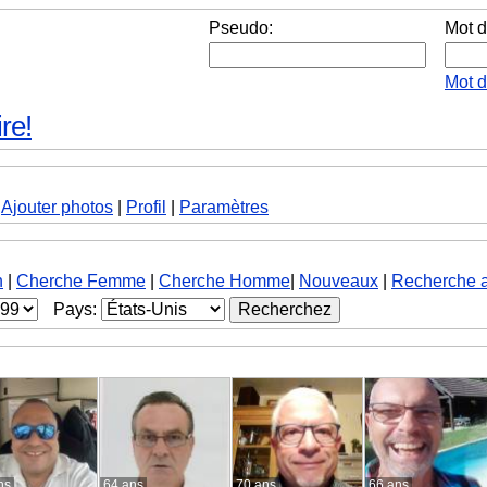
Pseudo:
Mot d
Mot 
re!
|
Ajouter photos
|
Profil
|
Paramètres
h
|
Cherche Femme
|
Cherche Homme
|
Nouveaux
|
Recherche 
Pays:
ns
64 ans
70 ans
66 ans