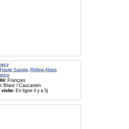
necy
Haute Savoie
,
Rhône Alpes
ance
ité:
Français
é:
Blanc / Caucasien
visite:
En ligne il y a 5j