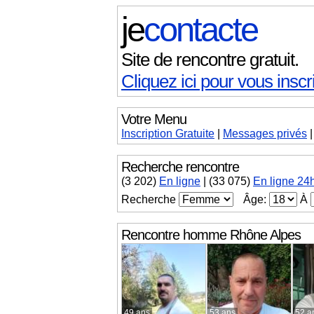
je
contacte
Site de rencontre gratuit.
Cliquez ici pour vous inscri
Votre Menu
Inscription Gratuite
|
Messages
privés
Recherche rencontre
(
3 202
)
En ligne
|
(33 075)
En ligne 24
Recherche
Âge:
À
Rencontre homme
Rhône Alpes
49 ans
53 ans
52 a