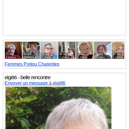
74 ans
69 ans
65 ans
64 ans
74 ans
58 ans
61 ans
2 photos
1 photos
3 photos
2 photos
3 photos
5 photos
2 photos
Femmes
Poitou Charentes
elgi86 - belle rencontre
Envoyer un message à elgi86