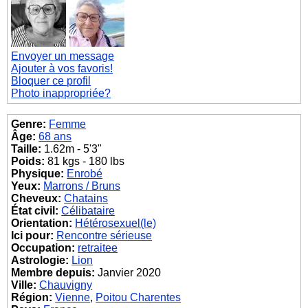
Envoyer un message
Ajouter à vos favoris!
Bloquer ce profil
Photo inappropriée?
Genre:
Femme
Âge:
68 ans
Taille:
1.62m - 5'3"
Poids:
81 kgs - 180 lbs
Physique:
Enrobé
Yeux:
Marrons / Bruns
Cheveux:
Chatains
État civil:
Célibataire
Orientation:
Hétérosexuel(le)
Ici pour:
Rencontre sérieuse
Occupation:
retraitee
Astrologie:
Lion
Membre depuis:
Janvier 2020
Ville:
Chauvigny
Région:
Vienne
,
Poitou Charentes