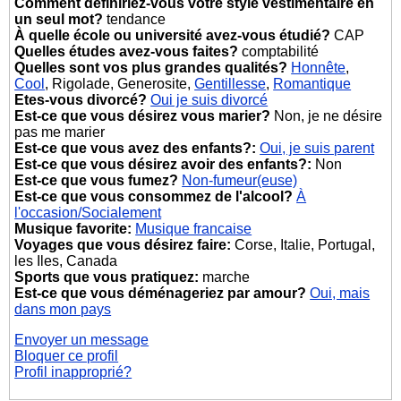
Comment définiriez-vous votre style vestimentaire en
un seul mot?
tendance
À quelle école ou université avez-vous étudié?
CAP
Quelles études avez-vous faites?
comptabilité
Quelles sont vos plus grandes qualités?
Honnête
,
Cool
, Rigolade, Generosite,
Gentillesse
,
Romantique
Etes-vous divorcé?
Oui je suis divorcé
Est-ce que vous désirez vous marier?
Non, je ne désire
pas me marier
Est-ce que vous avez des enfants?:
Oui, je suis parent
Est-ce que vous désirez avoir des enfants?:
Non
Est-ce que vous fumez?
Non-fumeur(euse)
Est-ce que vous consommez de l'alcool?
À
l'occasion/Socialement
Musique favorite:
Musique francaise
Voyages que vous désirez faire:
Corse, Italie, Portugal,
les Iles, Canada
Sports que vous pratiquez:
marche
Est-ce que vous déménageriez par amour?
Oui, mais
dans mon pays
Envoyer un message
Bloquer ce profil
Profil inapproprié?