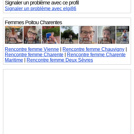
Signaler un problème avec ce profil
Signaler un problème avec elgi86
Femmes
Poitou Charentes
71 ans
72 ans
73 ans
63 ans
62 ans
50 ans
80 ans
3 photos
3 photos
1 photos
2 photos
4 photos
1 photos
1 photos
Rencontre femme Vienne
|
Rencontre femme Chauvigny
|
Rencontre femme Charente
|
Rencontre femme Charente
Maritime
|
Rencontre femme Deux Sèvres