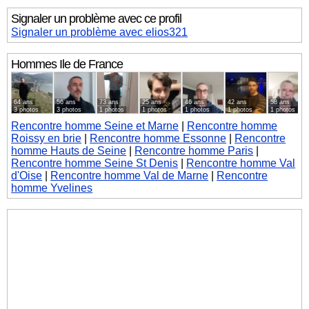
Signaler un problème avec ce profil
Signaler un problème avec elios321
Hommes
Ile de France
64 ans
56 ans
73 ans
25 ans
46 ans
42 ans
58 ans
3 photos
3 photos
1 photos
1 photos
1 photos
1 photos
1 photos
Rencontre homme Seine et Marne
|
Rencontre homme
Roissy en brie
|
Rencontre homme Essonne
|
Rencontre
homme Hauts de Seine
|
Rencontre homme Paris
|
Rencontre homme Seine St Denis
|
Rencontre homme Val
d'Oise
|
Rencontre homme Val de Marne
|
Rencontre
homme Yvelines