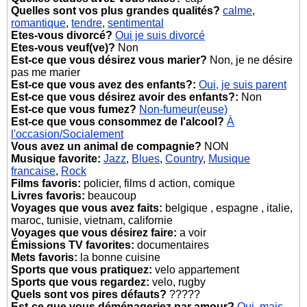
Quelles sont vos plus grandes qualités?
calme
,
romantique
,
tendre
,
sentimental
Etes-vous divorcé?
Oui je suis divorcé
Etes-vous veuf(ve)?
Non
Est-ce que vous désirez vous marier?
Non, je ne désire
pas me marier
Est-ce que vous avez des enfants?:
Oui, je suis parent
Est-ce que vous désirez avoir des enfants?:
Non
Est-ce que vous fumez?
Non-fumeur(euse)
Est-ce que vous consommez de l'alcool?
À
l'occasion/Socialement
Vous avez un animal de compagnie?
NON
Musique favorite:
Jazz
,
Blues
,
Country
,
Musique
francaise
,
Rock
Films favoris:
policier, films d action, comique
Livres favoris:
beaucoup
Voyages que vous avez faits:
belgique , espagne , italie,
maroc, tunisie, vietnam, californie
Voyages que vous désirez faire:
a voir
Émissions TV favorites:
documentaires
Mets favoris:
la bonne cuisine
Sports que vous pratiquez:
velo appartement
Sports que vous regardez:
velo, rugby
Quels sont vos pires défauts?
?????
Est-ce que vous déménageriez par amour?
Oui, mais