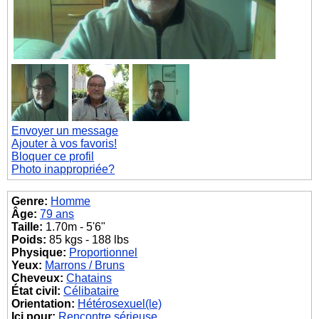
Envoyer un message
Ajouter à vos favoris!
Bloquer ce profil
Photo inappropriée?
Genre:
Homme
Âge:
79 ans
Taille:
1.70m - 5'6"
Poids:
85 kgs - 188 lbs
Physique:
Proportionnel
Yeux:
Marrons / Bruns
Cheveux:
Chatains
État civil:
Célibataire
Orientation:
Hétérosexuel(le)
Ici pour:
Rencontre sérieuse