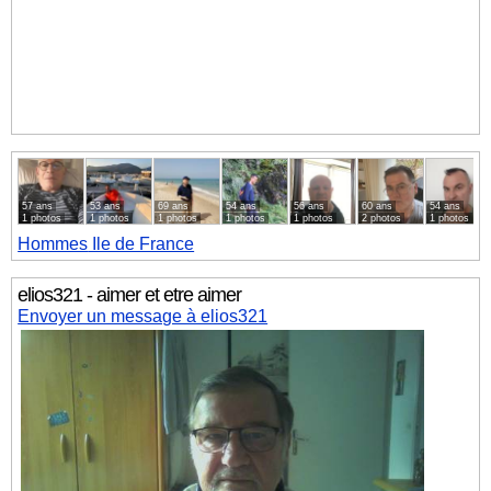
57 ans
53 ans
69 ans
54 ans
56 ans
60 ans
54 ans
1 photos
1 photos
1 photos
1 photos
1 photos
2 photos
1 photos
Hommes
Ile de France
elios321 - aimer et etre aimer
Envoyer un message à elios321