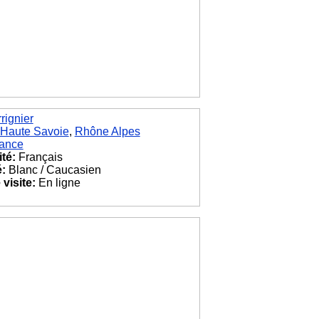
rignier
Haute Savoie
,
Rhône Alpes
ance
ité:
Français
é:
Blanc / Caucasien
visite:
En ligne