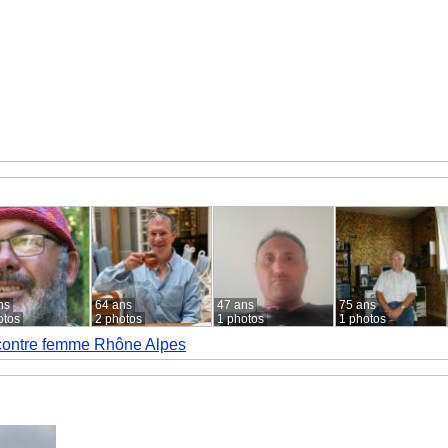
ns
64 ans
47 ans
75 ans
otos
2 photos
1 photos
1 photos
ontre femme Rhône Alpes