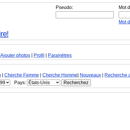
Pseudo:
Mot d
Mot 
re!
|
Ajouter photos
|
Profil
|
Paramètres
h
|
Cherche Femme
|
Cherche Homme
|
Nouveaux
|
Recherche 
Pays: