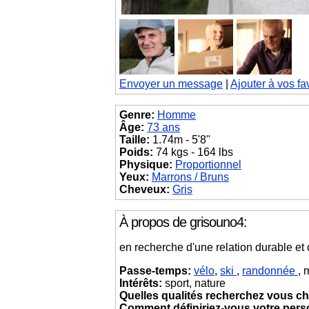
Envoyer un message
|
Ajouter à vos fa
Genre:
Homme
Âge:
73 ans
Taille:
1.74m - 5'8"
Poids:
74 kgs - 164 lbs
Physique:
Proportionnel
Yeux:
Marrons / Bruns
Cheveux:
Gris
À propos de grisouno4:
en recherche d'une relation durable et c
Passe-temps:
vélo
,
ski
,
randonnée
, 
Intérêts:
sport, nature
Quelles qualités recherchez vous ch
Comment définiriez-vous votre pers