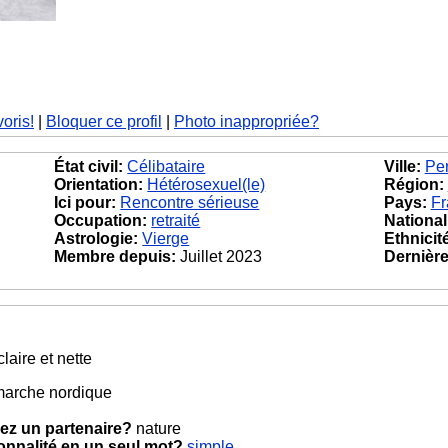
voris!
|
Bloquer ce profil
|
Photo inappropriée?
État civil:
Célibataire
Ville:
Per
Orientation:
Hétérosexuel(le)
Région:
Ici pour:
Rencontre sérieuse
Pays:
Fr
Occupation:
retraité
National
Astrologie:
Vierge
Ethnicit
Membre depuis:
Juillet 2023
Dernière 
laire et nette
marche nordique
ez un partenaire?
nature
onnalité en un seul mot?
simple