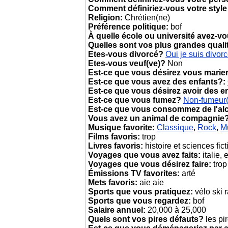
Comment définiriez-vous votre style
Religion:
Chrétien(ne)
Préférence politique:
bof
À quelle école ou université avez-v
Quelles sont vos plus grandes quali
Etes-vous divorcé?
Oui je suis divor
Etes-vous veuf(ve)?
Non
Est-ce que vous désirez vous marie
Est-ce que vous avez des enfants?:
Est-ce que vous désirez avoir des e
Est-ce que vous fumez?
Non-fumeur
Est-ce que vous consommez de l'al
Vous avez un animal de compagnie
Musique favorite:
Classique
,
Rock
,
M
Films favoris:
trop
Livres favoris:
histoire et sciences fic
Voyages que vous avez faits:
italie,
Voyages que vous désirez faire:
trop
Émissions TV favorites:
arté
Mets favoris:
aie aie
Sports que vous pratiquez:
vélo ski 
Sports que vous regardez:
bof
Salaire annuel:
20,000 à 25,000
Quels sont vos pires défauts?
les pir