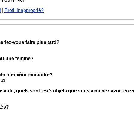
 amour?
Non
l
|
Profil inapproprié?
eriez-vous faire plus tard?
 ou une femme?
oute première rencontre?
pas
éserte, quels sont les 3 objets que vous aimeriez avoir en 
tés?