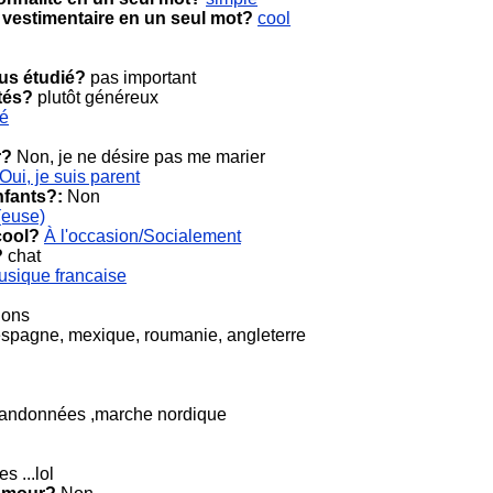
 vestimentaire en un seul mot?
cool
ous étudié?
pas important
tés?
plutôt généreux
cé
r?
Non, je ne désire pas me marier
Oui, je suis parent
nfants?:
Non
(euse)
cool?
À l'occasion/Socialement
?
chat
usique francaise
tions
 espagne, mexique, roumanie, angleterre
randonnées ,marche nordique
es ...lol