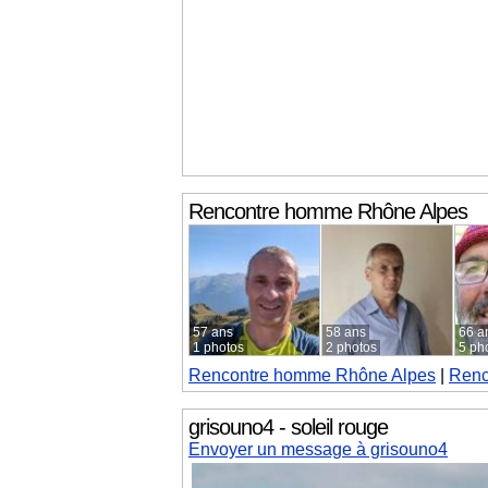
Rencontre homme
Rhône Alpes
57 ans
58 ans
66 a
1 photos
2 photos
5 ph
Rencontre homme
Rhône Alpes
|
Renc
grisouno4 - soleil rouge
Envoyer un message à grisouno4