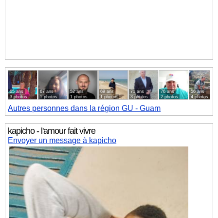
65 ans
67 ans
52 ans
69 ans
71 ans
76 ans
56 ans
3 photos
1 photos
1 photos
1 photos
3 photos
2 photos
4 photos
Autres personnes dans la région GU - Guam
kapicho - l'amour fait vivre
Envoyer un message à kapicho