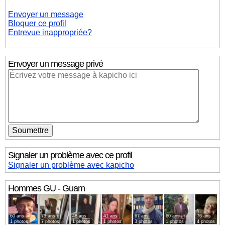
Envoyer un message
Bloquer ce profil
Entrevue inappropriée?
Envoyer un message privé
Signaler un problème avec ce profil
Signaler un problème avec kapicho
Hommes
GU - Guam
60 ans
75 ans
48 ans
41 ans
67 ans
60 ans
76 ans
1 photos
7 photos
1 photos
1 photos
3 photos
1 photos
4 photos