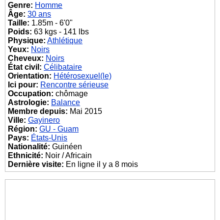
Genre:
Homme
Âge:
30 ans
Taille:
1.85m - 6'0"
Poids:
63 kgs - 141 lbs
Physique:
Athlétique
Yeux:
Noirs
Cheveux:
Noirs
État civil:
Célibataire
Orientation:
Hétérosexuel(le)
Ici pour:
Rencontre sérieuse
Occupation:
chômage
Astrologie:
Balance
Membre depuis:
Mai 2015
Ville:
Gayinero
Région:
GU - Guam
Pays:
États-Unis
Nationalité:
Guinéen
Ethnicité:
Noir / Africain
Dernière visite:
En ligne il y a 8 mois