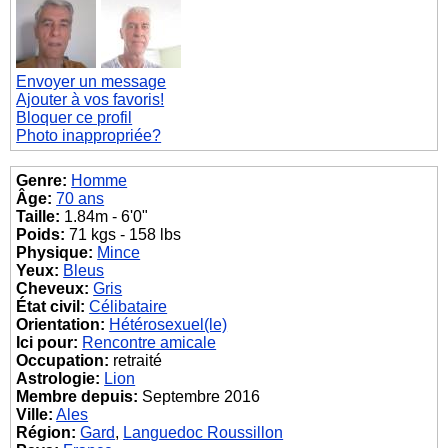
Envoyer un message
Ajouter à vos favoris!
Bloquer ce profil
Photo inappropriée?
Genre:
Homme
Âge:
70 ans
Taille:
1.84m - 6'0"
Poids:
71 kgs - 158 lbs
Physique:
Mince
Yeux:
Bleus
Cheveux:
Gris
État civil:
Célibataire
Orientation:
Hétérosexuel(le)
Ici pour:
Rencontre amicale
Occupation:
retraité
Astrologie:
Lion
Membre depuis:
Septembre 2016
Ville:
Ales
Région:
Gard
,
Languedoc Roussillon