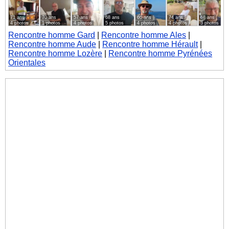
71 ans
70 ans
57 ans
68 ans
66 ans
74 ans
68 ans
4 photos
1 photos
4 photos
5 photos
4 photos
4 photos
3 photos
Rencontre homme Gard
|
Rencontre homme Ales
|
Rencontre homme Aude
|
Rencontre homme Hérault
|
Rencontre homme Lozère
|
Rencontre homme Pyrénées
Orientales