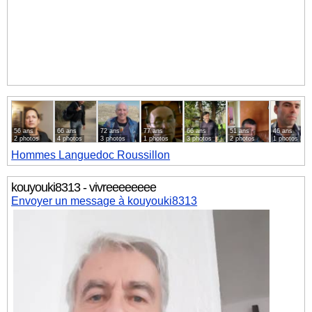
56 ans
66 ans
72 ans
77 ans
66 ans
51 ans
46 ans
2 photos
4 photos
3 photos
1 photos
3 photos
2 photos
1 photos
Hommes
Languedoc Roussillon
kouyouki8313 - vivreeeeeeee
Envoyer un message à kouyouki8313