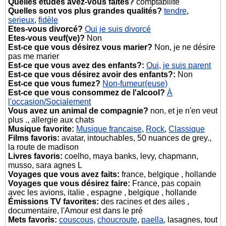
Quelles études avez-vous faites?
comptabilite
Quelles sont vos plus grandes qualités?
tendre
,
serieux
,
fidèle
Etes-vous divorcé?
Oui je suis divorcé
Etes-vous veuf(ve)?
Non
Est-ce que vous désirez vous marier?
Non, je ne désire
pas me marier
Est-ce que vous avez des enfants?:
Oui, je suis parent
Est-ce que vous désirez avoir des enfants?:
Non
Est-ce que vous fumez?
Non-fumeur(euse)
Est-ce que vous consommez de l'alcool?
À
l'occasion/Socialement
Vous avez un animal de compagnie?
non, et je n'en veut
plus ., allergie aux chats
Musique favorite:
Musique francaise
,
Rock
,
Classique
Films favoris:
avatar, intouchables, 50 nuances de grey.,
la route de madison
Livres favoris:
coelho, maya banks, levy, chapmann,
musso, sara agnes L
Voyages que vous avez faits:
france, belgique , hollande
Voyages que vous désirez faire:
France, pas copain
avec les avions, italie , espagne , belgique , hollande
Émissions TV favorites:
des racines et des ailes ,
documentaire, l'Amour est dans le pré
Mets favoris:
couscous
,
choucroute
,
paella
, lasagnes, tout