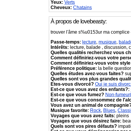
Yeux:
Verts
Cheveux:
Chatains
À propos de lovebeasty:
trouver l'âme s%u0153ur ma complice d
Passe-temps:
lecture
,
musique
,
balad
Intérêts:
lecture, balade , discussion, c
Quelles qualités recherchez vous ch
Comment définiriez-vous votre pers
Comment définiriez-vous votre style
Préférence politique:
la belle questio
Quelles études avez-vous faites?
sup
Quelles sont vos plus grandes quali
Etes-vous divorcé?
Oui je suis divor
Est-ce que vous avez des enfants?:
Est-ce que vous fumez?
Non-fumeur
Est-ce que vous consommez de l'al
Vous avez un animal de compagnie
Musique favorite:
Rock
,
Blues
,
Class
Voyages que vous avez faits:
pleins
Voyages que vous désirez faire:
bea
Quels sont vos pires défauts?
impat