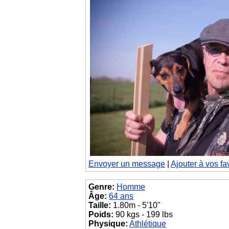
Envoyer un message
|
Ajouter à vos fa
Genre:
Homme
Âge:
64 ans
Taille:
1.80m - 5'10"
Poids:
90 kgs - 199 lbs
Physique:
Athlétique