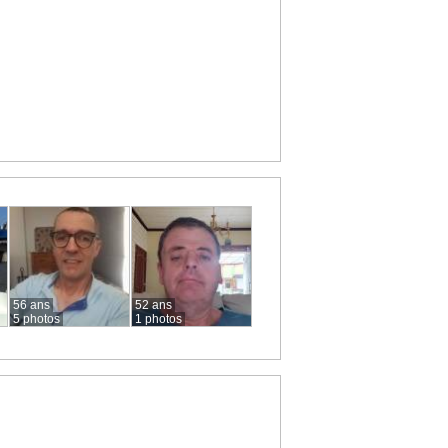
56 ans
52 ans
5 photos
1 photos