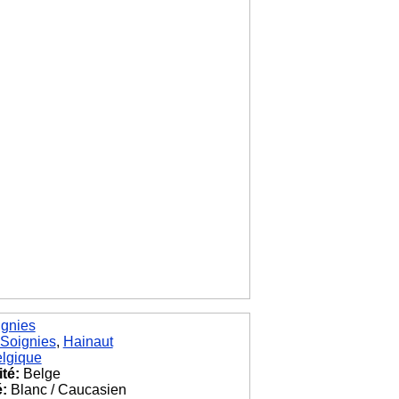
ignies
Soignies
,
Hainaut
lgique
ité:
Belge
é:
Blanc / Caucasien