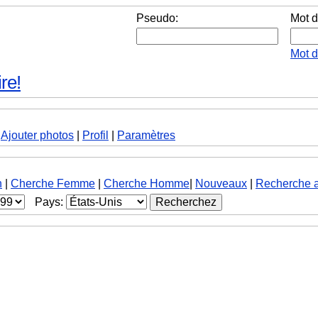
Pseudo:
Mot d
Mot 
re!
|
Ajouter photos
|
Profil
|
Paramètres
h
|
Cherche Femme
|
Cherche Homme
|
Nouveaux
|
Recherche 
Pays: