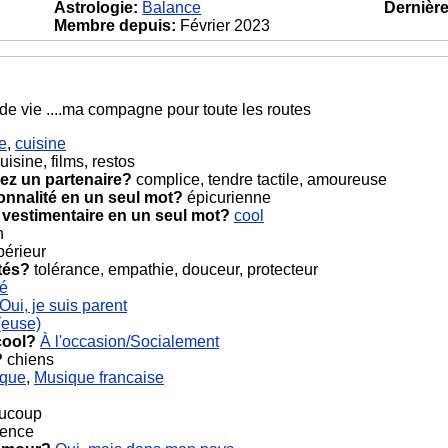
Astrologie:
Balance
Dernière 
Membre depuis:
Février 2023
e vie ....ma compagne pour toute les routes
e
,
cuisine
uisine, films, restos
ez un partenaire?
complice, tendre tactile, amoureuse
onnalité en un seul mot?
épicurienne
 vestimentaire en un seul mot?
cool
n
érieur
tés?
tolérance, empathie, douceur, protecteur
cé
Oui, je suis parent
(euse)
cool?
À l'occasion/Socialement
?
chiens
ique
,
Musique francaise
ucoup
ience