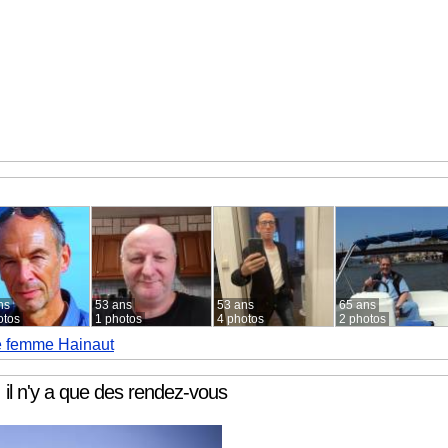
ns
53 ans
53 ans
65 ans
otos
1 photos
4 photos
2 photos
e femme Hainaut
, il n'y a que des rendez-vous