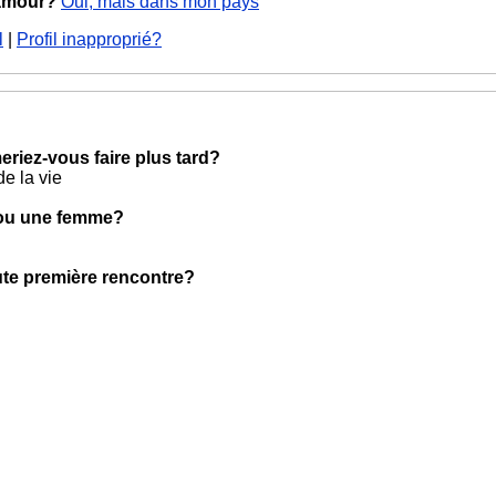
 amour?
Oui, mais dans mon pays
l
|
Profil inapproprié?
eriez-vous faire plus tard?
de la vie
 ou une femme?
oute première rencontre?