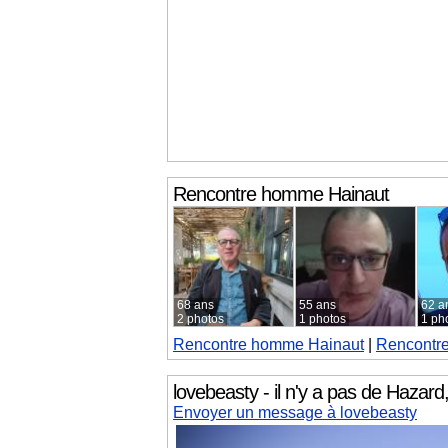
Rencontre homme
Hainaut
68 ans
55 ans
62 a
2 photos
1 photos
1 ph
Rencontre homme
Hainaut
|
Rencontr
lovebeasty - il n'y a pas de Hazard
Envoyer un message à lovebeasty