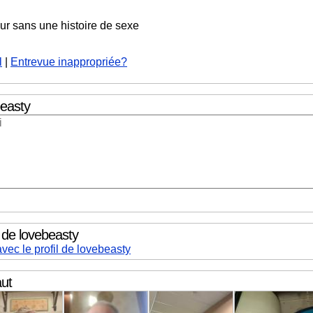
our sans une histoire de sexe
l
|
Entrevue inappropriée?
easty
l de lovebeasty
vec le profil de lovebeasty
ut