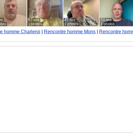
ns
67 ans
47 ans
53 ans
otos
1 photos
1 photos
1 photos
e homme Charleroi
|
Rencontre homme Mons
|
Rencontre hom