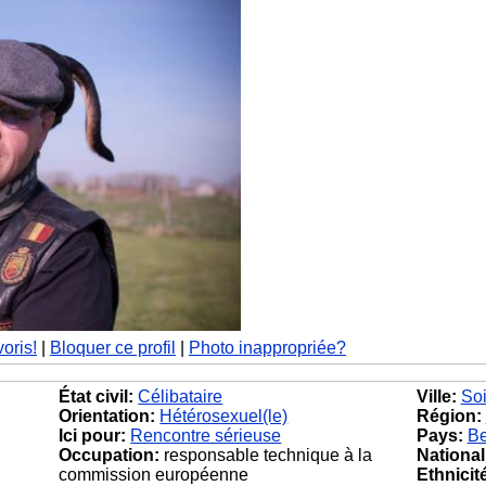
voris!
|
Bloquer ce profil
|
Photo inappropriée?
État civil:
Célibataire
Ville:
So
Orientation:
Hétérosexuel(le)
Région:
Ici pour:
Rencontre sérieuse
Pays:
Be
Occupation:
responsable technique à la
National
commission européenne
Ethnicit