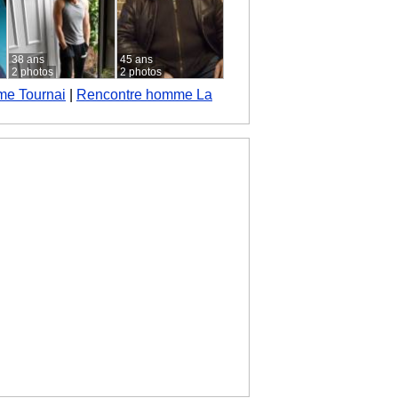
38 ans
45 ans
2 photos
2 photos
me Tournai
|
Rencontre homme La