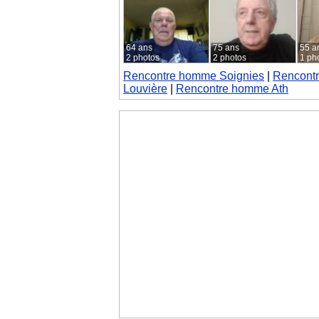
64 ans
75 ans
55 a
2 photos
2 photos
1 ph
Rencontre homme Soignies
|
Rencontr
Louvière
|
Rencontre homme Ath