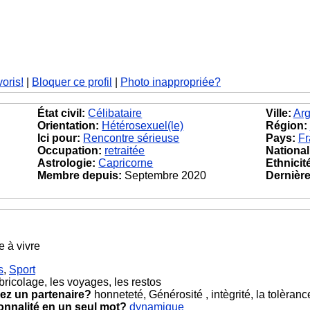
voris!
|
Bloquer ce profil
|
Photo inappropriée?
État civil:
Célibataire
Ville:
Arg
Orientation:
Hétérosexuel(le)
Région:
Ici pour:
Rencontre sérieuse
Pays:
Fr
Occupation:
retraitée
National
Astrologie:
Capricorne
Ethnicit
Membre depuis:
Septembre 2020
Dernière 
e à vivre
s
,
Sport
bricolage, les voyages, les restos
ez un partenaire?
honneteté, Générosité , intègrité, la tolèranc
onnalité en un seul mot?
dynamique