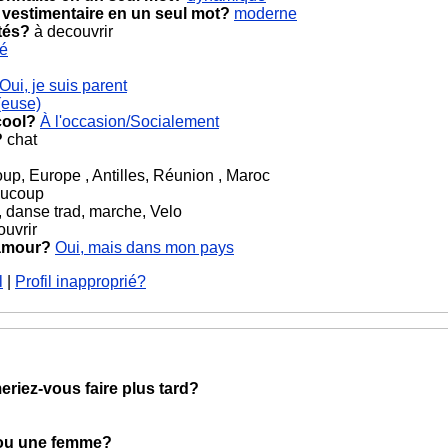
 vestimentaire en un seul mot?
moderne
tés?
à decouvrir
cé
Oui, je suis parent
(euse)
cool?
À l'occasion/Socialement
?
chat
p, Europe , Antilles, Réunion , Maroc
ucoup
, danse trad, marche, Velo
uvrir
 amour?
Oui, mais dans mon pays
l
|
Profil inapproprié?
eriez-vous faire plus tard?
 ou une femme?