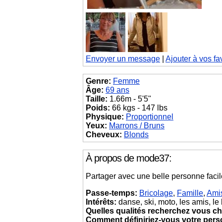
Envoyer un message
|
Ajouter à vos fa
Genre:
Femme
Âge:
69 ans
Taille:
1.66m - 5'5"
Poids:
66 kgs - 147 lbs
Physique:
Proportionnel
Yeux:
Marrons / Bruns
Cheveux:
Blonds
À propos de mode37:
Partager avec une belle personne facil
Passe-temps:
Bricolage
,
Famille
,
Ami
Intérêts:
danse, ski, moto, les amis, le 
Quelles qualités recherchez vous ch
Comment définiriez-vous votre pers