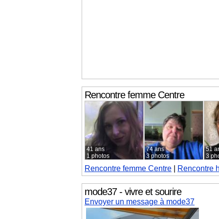
Rencontre femme
Centre
41 ans
74 ans
51 a
1 photos
3 photos
3 ph
Rencontre femme
Centre
|
Rencontre 
mode37 - vivre et sourire
Envoyer un message à mode37