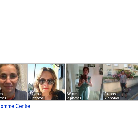
ns
57 ans
68 ans
34 ans
otos
2 photos
2 photos
7 photos
homme Centre