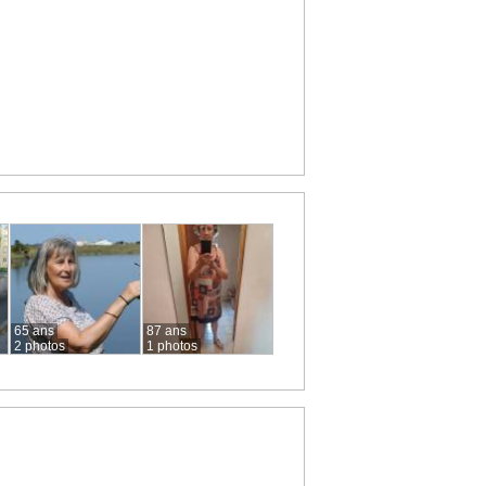
65 ans
87 ans
2 photos
1 photos