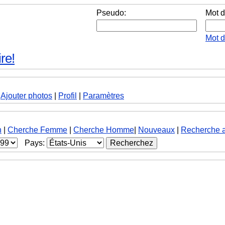
Pseudo:
Mot d
Mot 
re!
|
Ajouter photos
|
Profil
|
Paramètres
h
|
Cherche Femme
|
Cherche Homme
|
Nouveaux
|
Recherche 
Pays: