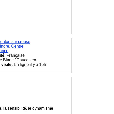
enton sur creuse
Indre
,
Centre
ance
ité:
Française
é:
Blanc / Caucasien
visite:
En ligne il y a 15h
e, la sensibilité, le dynamisme