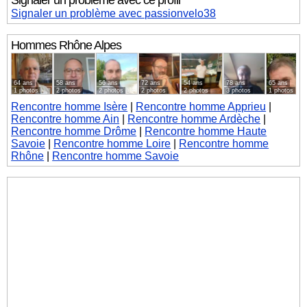
Signaler un problème avec ce profil
Signaler un problème avec passionvelo38
Hommes
Rhône Alpes
64 ans
58 ans
56 ans
72 ans
54 ans
78 ans
65 ans
1 photos
2 photos
2 photos
2 photos
2 photos
3 photos
1 photos
Rencontre homme Isère
|
Rencontre homme Apprieu
|
Rencontre homme Ain
|
Rencontre homme Ardèche
|
Rencontre homme Drôme
|
Rencontre homme Haute
Savoie
|
Rencontre homme Loire
|
Rencontre homme
Rhône
|
Rencontre homme Savoie