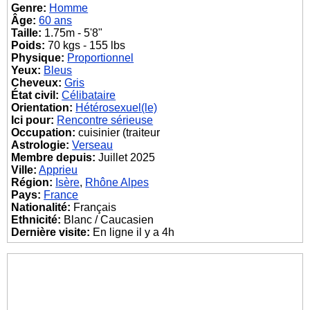
Genre:
Homme
Âge:
60 ans
Taille:
1.75m - 5'8"
Poids:
70 kgs - 155 lbs
Physique:
Proportionnel
Yeux:
Bleus
Cheveux:
Gris
État civil:
Célibataire
Orientation:
Hétérosexuel(le)
Ici pour:
Rencontre sérieuse
Occupation:
cuisinier (traiteur
Astrologie:
Verseau
Membre depuis:
Juillet 2025
Ville:
Apprieu
Région:
Isère
,
Rhône Alpes
Pays:
France
Nationalité:
Français
Ethnicité:
Blanc / Caucasien
Dernière visite:
En ligne il y a 4h