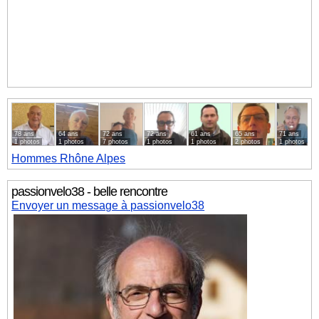
78 ans
64 ans
72 ans
72 ans
61 ans
65 ans
71 ans
1 photos
1 photos
7 photos
1 photos
1 photos
2 photos
1 photos
Hommes
Rhône Alpes
passionvelo38 - belle rencontre
Envoyer un message à passionvelo38