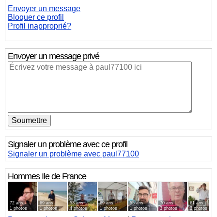
Envoyer un message
Bloquer ce profil
Profil inapproprié?
Envoyer un message privé
Signaler un problème avec ce profil
Signaler un problème avec paul77100
Hommes
Ile de France
72 ans
69 ans
53 ans
69 ans
55 ans
70 ans
61 ans
1 photos
1 photos
4 photos
1 photos
1 photos
3 photos
3 photos