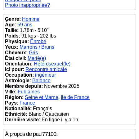
Photo inappropriée?
Genre:
Homme
Âge:
59 ans
Taille:
1.78m - 5'10"
Poids:
91 kgs - 202 lbs
Physique:
Enrobé
Yeux:
Marrons / Bruns
Cheveux:
Gris
État civil:
Marié(e)
Orientation:
Hétérosexuel(le)
Ici pour:
Rencontre amicale
Occupation:
ingénieur
Astrologie:
Balance
Membre depuis:
Novembre 2025
Ville:
Fublaines
Région:
Seine et Marne
,
Ile de France
Pays:
France
Nationalité:
Français
Ethnicité:
Blanc / Caucasien
Dernière visite:
En ligne il y a 1h
À propos de paul77100: