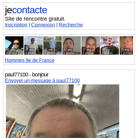
je
contacte
Site de rencontre gratuit.
Inscription
|
Connexion
|
Recherche
40 ans
48 ans
62 ans
43 ans
57 ans
54 ans
75 ans
1 photos
2 photos
2 photos
1 photos
4 photos
2 photos
1 photos
Hommes
Ile de France
paul77100 - bonjour
Envoyer un message à paul77100