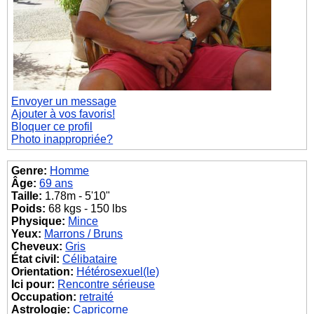
Envoyer un message
Ajouter à vos favoris!
Bloquer ce profil
Photo inappropriée?
Genre:
Homme
Âge:
69 ans
Taille:
1.78m - 5'10"
Poids:
68 kgs - 150 lbs
Physique:
Mince
Yeux:
Marrons / Bruns
Cheveux:
Gris
État civil:
Célibataire
Orientation:
Hétérosexuel(le)
Ici pour:
Rencontre sérieuse
Occupation:
retraité
Astrologie:
Capricorne