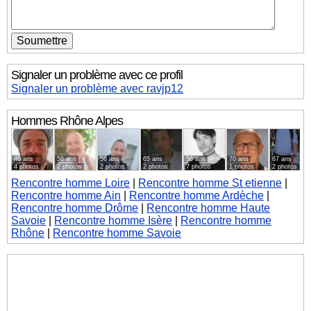
Signaler un problème avec ce profil
Signaler un problème avec ravjp12
Hommes
Rhône Alpes
46 ans
56 ans
56 ans
65 ans
56 ans
70 ans
67 ans
4 photos
2 photos
2 photos
2 photos
7 photos
1 photos
2 photos
Rencontre homme Loire
|
Rencontre homme St etienne
|
Rencontre homme Ain
|
Rencontre homme Ardèche
|
Rencontre homme Drôme
|
Rencontre homme Haute
Savoie
|
Rencontre homme Isère
|
Rencontre homme
Rhône
|
Rencontre homme Savoie