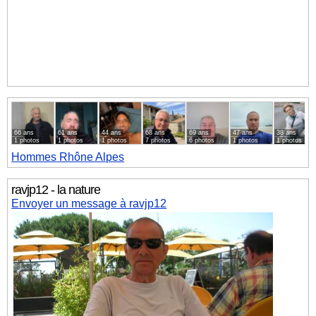
66 ans
61 ans
44 ans
68 ans
69 ans
47 ans
38 ans
1 photos
1 photos
1 photos
7 photos
6 photos
1 photos
1 photos
Hommes
Rhône Alpes
ravjp12 - la nature
Envoyer un message à ravjp12