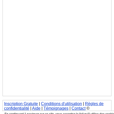
Inscription Gratuite
|
Conditions d'utilisation
|
Règles de
confidentialité
|
Aide
|
Témoignages
|
Contact
©
JeContacte.com, Tous droits réservés